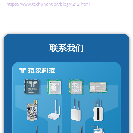
https://www.techphant.cn/blog/4212.html
联系我们