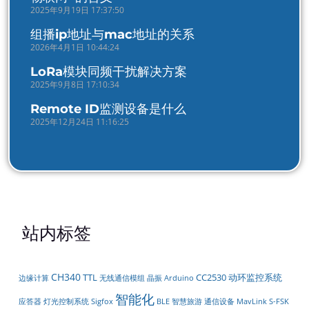
2025年9月19日 17:37:50
组播ip地址与mac地址的关系
2026年4月1日 10:44:24
LoRa模块同频干扰解决方案
2025年9月8日 17:10:34
Remote ID监测设备是什么
2025年12月24日 11:16:25
站内标签
CH340
TTL
CC2530
动环监控系统
无线通信模组
边缘计算
晶振
Arduino
智能化
应答器
灯光控制系统
Sigfox
BLE
智慧旅游
通信设备
MavLink
S-FSK