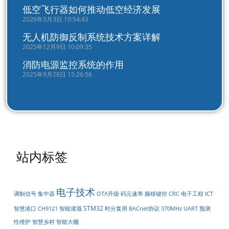
低空飞行器如何推动低空经济发展
2026年3月3日 10:54:43
无人机防御反制系统技术方案详解
2025年12月9日 10:09:35
消防电源监控系统的作用
2025年9月28日 15:26:56
站内标签
电子技术
调制信号
集中器
OTA升级
码元速率
频移键控
CRC
电子工程
ICT
STM32
UART
智慧港口
CH9121
智能灌溉
时分复用
BACnet协议
370MHz
预测
性维护
智慧乡村
智能大棚