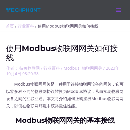
跳
MAIN
至
MEN
内
容
首页
行业百科
使用Modbus物联网网关如何接线
使用Modbus物联网网关如何接
线
作者：
技象物联网
/
行业百科
/
Modbus
,
物联网网关
/
2023年
10月4日 03:20:38
Modbus物联网网关是一种用于连接物联网设备的网关，它可
以将多种不同的物联网协议转换为Modbus协议，从而实现物联网
设备之间的互联互通。本文将介绍如何正确接线Modbus物联网网
关，以便在物联网环境中获得最佳性能。
Modbus物联网网关的基本接线