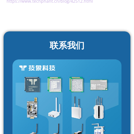
https://www.techphant.cn/blog/42512.html
联系我们