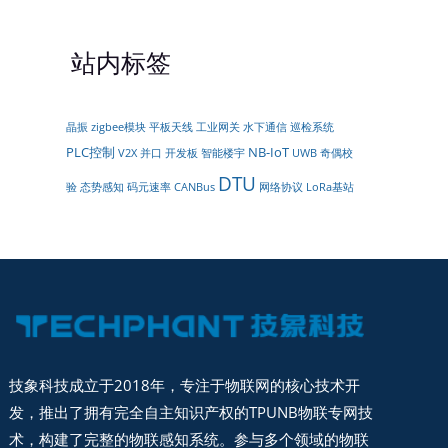
站内标签
晶振
zigbee模块
平板天线
工业网关
水下通信
巡检系统
PLC控制
NB-IoT
V2X
并口
开发板
智能楼宇
UWB
奇偶校
DTU
验
态势感知
码元速率
CANBus
网络协议
LoRa基站
技象科技成立于2018年，专注于物联网的核心技术开
发，推出了拥有完全自主知识产权的TPUNB物联专网技
术，构建了完整的物联感知系统。参与多个领域的物联