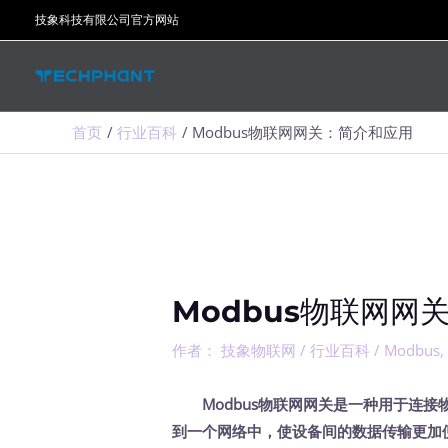
跳
技象科技有限公司官方网站
至
内
容
首页
行业百科
Modbus物联网网关：简介和应用
Modbus物联网网
作者：
技象物联网
/
行业百科
/
Modbus
Modbus物联网网关是一种用于连
到一个网络中，使设备间的数据传输更加