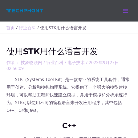
跳
MAIN
至
MEN
内
容
首页
行业百科
使用STK用什么语言开发
使用STK用什么语言开发
作者：
技象物联网
/
行业百科
/
电子技术
/
2023年9月27日
02:56:09
STK（Systems Tool Kit）是一款专业的系统工具套件，通常
用于创建、分析和模拟物理系统。它提供了一个强大的模型建模
环境，可以帮助工程师快速建立模型，并用于模拟和分析系统行
为。STK可以使用不同的编程语言来开发应用程序，其中包括
C++、C#和Java。
C++