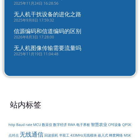
2025年11月24日 16:28:56
无人机干扰设备的进化之路
2025年9月8日 17:59:32
信源编码和信道编码的区别
2026年8月3日 17:28:00
无人机图像传输需要流量吗
2025年11月19日 11:04:48
站内标签
智慧农业
http
Baud rate
MCU
数采仪
数字经济
RWA
电子界桩
CPE设备
QPSK
无线通信
点对点
回波损耗
半双工
433MHz无线模块
嵌入式
蜂窝网络
MSK