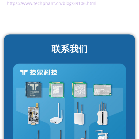
https://www.techphant.cn/blog/39106.html
联系我们