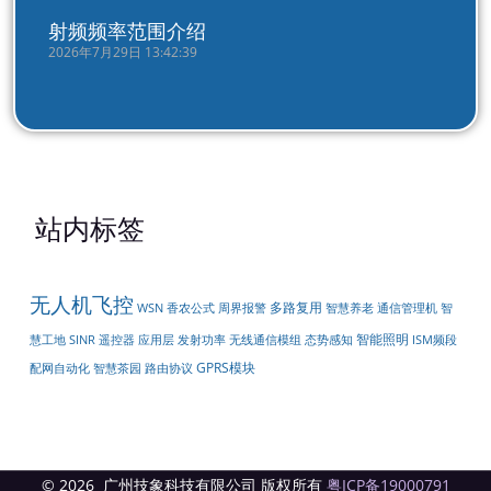
射频频率范围介绍
2026年7月29日 13:42:39
站内标签
无人机飞控
多路复用
周界报警
WSN
香农公式
智慧养老
通信管理机
智
智能照明
遥控器
无线通信模组
慧工地
SINR
应用层
发射功率
态势感知
ISM频段
GPRS模块
配网自动化
智慧茶园
路由协议
© 2026 广州技象科技有限公司 版权所有
粤ICP备19000791