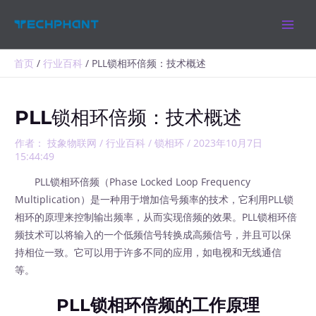
跳
MAIN
至
MEN
内
容
首页
行业百科
PLL锁相环倍频：技术概述
PLL锁相环倍频：技术概述
作者：
技象物联网
/
行业百科
/
锁相环
/
2023年10月7日
15:44:49
PLL锁相环倍频（Phase Locked Loop Frequency
Multiplication）是一种用于增加信号频率的技术，它利用PLL锁
相环的原理来控制输出频率，从而实现倍频的效果。PLL锁相环倍
频技术可以将输入的一个低频信号转换成高频信号，并且可以保
持相位一致。它可以用于许多不同的应用，如电视和无线通信
等。
PLL锁相环倍频的工作原理