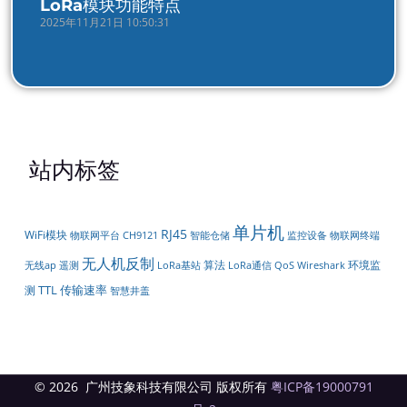
LoRa模块功能特点
2025年11月21日 10:50:31
站内标签
单片机
RJ45
WiFi模块
物联网平台
智能仓储
CH9121
监控设备
物联网终端
无人机反制
算法
环境监
遥测
LoRa通信
无线ap
LoRa基站
QoS
Wireshark
TTL
传输速率
测
智慧井盖
© 2026 广州技象科技有限公司 版权所有
粤ICP备19000791