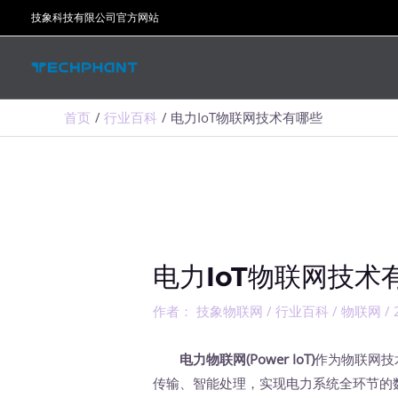
跳
技象科技有限公司官方网站
至
内
容
首页
行业百科
电力IoT物联网技术有哪些
电力IoT物联网技术
作者：
技象物联网
/
行业百科
/
物联网
/
电力物联网(Power IoT)
作为物联网技
传输、智能处理，实现电力系统全环节的