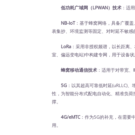
低功耗广域网（LPWAN）技术
：适
NB-IoT
：基于蜂窝网络，具备广覆盖
表集抄、环境监测等固定、对时延不敏感
LoRa
：采用非授权频谱，以长距离、
室、偏远变电站)中构建专网，用于设备
蜂窝移动通信技术
：适用于对带宽、
5G
：以其超高可靠低时延(uRLLC)、
性，为智能分布式配电自动化、精准负荷
撑。
4G/eMTC
：作为5G的补充，在需要
用。