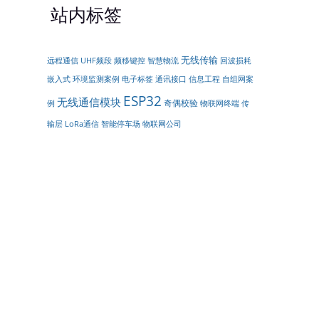
站内标签
无线传输
远程通信
UHF频段
频移键控
智慧物流
回波损耗
嵌入式
通讯接口
环境监测案例
电子标签
信息工程
自组网案
ESP32
无线通信模块
奇偶校验
物联网终端
传
例
输层
LoRa通信
智能停车场
物联网公司