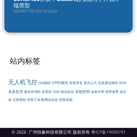
端类型
2025年11月10日 10:20:43
站内标签
无人机飞控
GPRS模块
无线通信模组
ISM频段
智慧养老
香农公式
WSN
多路复用
智能照明
周界报警
遥控
通信管理机
应用层
SINR
路由协议
发射功率
器
配网自动化
态势感知
智慧工地
智慧茶园
© 2026 广州技象科技有限公司 版权所有
粤ICP备19000791