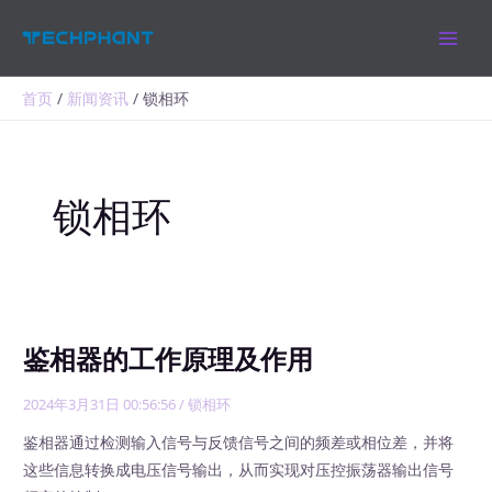
跳
MAIN
至
MEN
内
容
首页
新闻资讯
锁相环
锁相环
鉴相器的工作原理及作用
2024年3月31日 00:56:56
/
锁相环
鉴相器通过检测输入信号与反馈信号之间的频差或相位差，并将
这些信息转换成电压信号输出，从而实现对压控振荡器输出信号