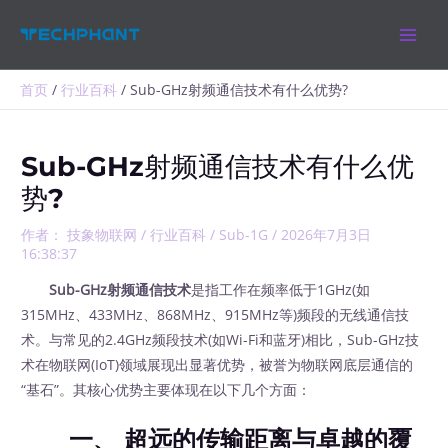
跳
MAIN
至
MEN
内
容
首页
行业百科
Sub-GHz射频通信技术有什么优势?
Sub-GHz射频通信技术有什么优
势?
作者：
技象物联网
/
行业百科
/
Sub-1G
/
2026年7月3日
16:38:37
Sub-GHz射频通信技术
是指工作在频率低于1GHz(如
315MHz、433MHz、868MHz、915MHz等)频段的无线通信技
术。与常见的2.4GHz频段技术(如Wi-Fi和蓝牙)相比，Sub-GHz技
术在物联网(IoT)领域展现出显著优势，被誉为物联网底层通信的
“基石”。其核心优势主要体现在以下几个方面：
一、 超远的传输距离与卓越的覆