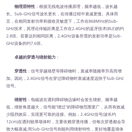
物理层特性
：根据无线电波传播原理，频率越低，波长越
长。Sub-GHz信号波长更长，在传播过程中衰减更慢。具体而
言，在相同发射功率和接收灵敏度下，工作在868MHz的Sub-
GHz技术，其理论传输距离是工作在2.4GHz的蓝牙技术(BLE)的约
2.8倍。若要达到相同距离，2.4GHz设备所需的发射功率是Sub-
GHz设备的约7.6倍。
卓越的穿透与绕射能力
：
穿透性
：信号穿越墙壁等障碍物时，衰减率随频率升高而增
加。因此，2.4GHz信号在穿过障碍物时衰减速度远快于Sub-GHz
信号。
绕射性
：电磁波在遇到障碍物边缘时会发生绕射。频率越
低，绕射角度越大，信号能“绕过”的障碍物范围更广，从而有效减
少阻挡效应，实现更可靠的连接。例如，2.4GHz信号(波长约
12cm)在遇到较厚墙体时，主要依赖穿透传播，但每次穿透都会导
致大幅衰减;而Sub-GHz信号则能利用绕射特性，更好地覆盖墙体