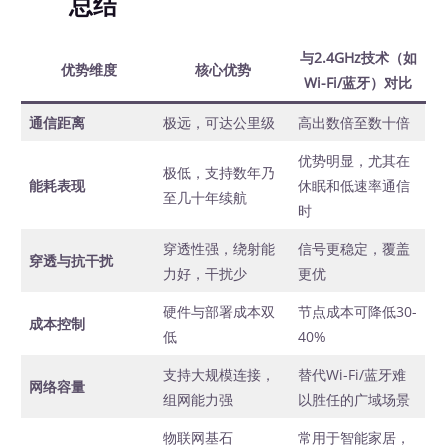
总结
与2.4GHz技术（如
优势维度
核心优势
Wi-Fi/蓝牙）对比
通信距离
极远，可达公里级
高出数倍至数十倍
优势明显，尤其在
极低，支持数年乃
能耗表现
休眠和低速率通信
至几十年续航
时
穿透性强，绕射能
信号更稳定，覆盖
穿透与抗干扰
力好，干扰少
更优
硬件与部署成本双
节点成本可降低30-
成本控制
低
40%
支持大规模连接，
替代Wi-Fi/蓝牙难
网络容量
组网能力强
以胜任的广域场景
物联网基石
常用于智能家居，