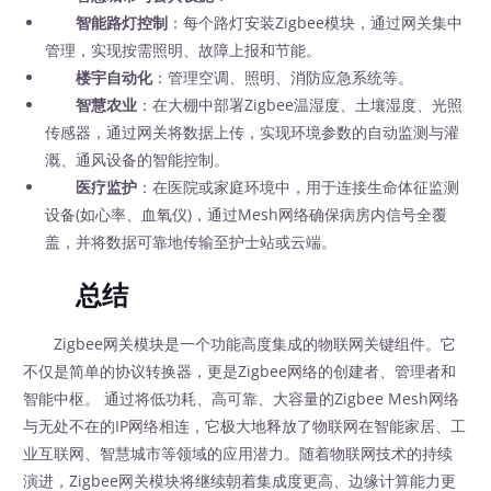
智能路灯控制
：每个路灯安装Zigbee模块，通过网关集中
管理，实现按需照明、故障上报和节能。
楼宇自动化
：管理空调、照明、消防应急系统等。
智慧农业
：在大棚中部署Zigbee温湿度、土壤湿度、光照
传感器，通过网关将数据上传，实现环境参数的自动监测与灌
溉、通风设备的智能控制。
医疗监护
：在医院或家庭环境中，用于连接生命体征监测
设备(如心率、血氧仪)，通过Mesh网络确保病房内信号全覆
盖，并将数据可靠地传输至护士站或云端。
总结
Zigbee网关模块是一个功能高度集成的物联网关键组件。它
不仅是简单的协议转换器，更是Zigbee网络的创建者、管理者和
智能中枢。 通过将低功耗、高可靠、大容量的Zigbee Mesh网络
与无处不在的IP网络相连，它极大地释放了物联网在智能家居、工
业互联网、智慧城市等领域的应用潜力。随着物联网技术的持续
演进，Zigbee网关模块将继续朝着集成度更高、边缘计算能力更