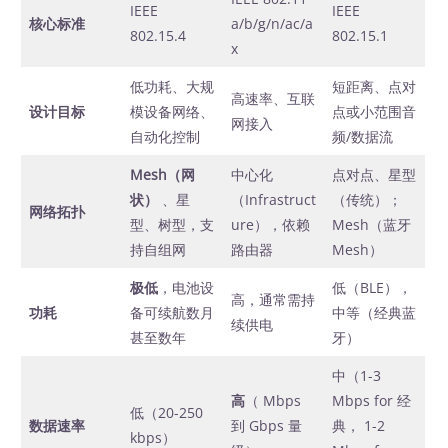
IEEE
IEEE
核心标准
a/b/g/n/ac/a
802.15.4
802.15.1
x
低功耗、大规
短距离、点对
高速率、互联
设计目标
模设备网络、
点或小范围音
网接入
自动化控制
频/数据流
Mesh（网
中心化
点对点、星型
状）
‍ 、星
（Infrastruct
（传统）；
网络拓扑
型、树型，支
ure），依赖
Mesh（蓝牙
持自组网
路由器
Mesh）
极低
，电池设
低（BLE），
高，通常需持
功耗
备可续航数月
中等（经典蓝
续供电
甚至数年
牙）
中（1-3
高
（ Mbps
Mbps for 经
低（20-250
数据速率
到 Gbps 量
典， 1-2
kbps）