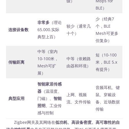
级）
Mbps for
BLE）
少（经典7
非常多
（理论
较少（通常几
个，BLE
连接设备数
65.000.实际
十个）
Mesh可更多
典型上百）
但复杂）
中等（室内
短（10-100
10-100米，
中等（依赖路
传输距离
米，BLE 5.x
Mesh可扩
由器和环境）
有提升）
展）
智能家居传感
音频耳机、键
器
（温湿度、
上网、视频
鼠、穿戴设
典型应用
门磁）、
智能
流、文件传输
备、近场数据
照明
、工业传
传输
感与控制
Zigbee网关及其网络在
低功耗、高设备密度、高可靠性的自