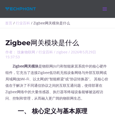
跳
MAIN
至
MEN
内
容
首页
行业百科
Zigbee网关模块是什么
Zigbee网关模块是什么
作者：
技象物联网
/
行业百科
/
zigbee
/
2026年5月29日
15:37:53
Zigbee网关模块
是物联网(IoT)和智能家居系统中的核心硬件
组件，它充当了连接Zigbee低功耗无线设备网络与外部互联网或
局域网(如Wi-Fi、以太网)的“智能桥梁”或“协议转换器”。 其核心价
值在于解决了不同通信协议之间的互联互通问题，使得部署在
Zigbee网络中的大量传感器、执行器等终端设备能够被远程访
问、控制和管理，从而融入更广阔的物联网生态。
一、 核心定义与基本原理