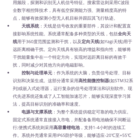
用频段，探测和识别无人机信号特征。搜索雷达则采用C波段
全数字相控阵技术，具有低空探测能力强、测量精度高的特
点，能够有效探测小型无人机目标并跟踪其飞行轨迹。
天线系统
：天线是信号收发的重要部件，其设计和配置直
接影响系统性能。系统通常配备多种类型的天线，包括
全向天
线
用于360度范围监测和干扰，以及
定向天线
(如Yagi天线)用于
远距离精确干扰。定向天线具有较高的增益和指向性，能够将
干扰能量集中在一个特定方向，实现对远距离目标的有效干
扰，同时减少对其他方向的电磁影响。
控制与处理单元
：作为系统的大脑，负责信号处理、目标
识别和决策生成。这部分通常采用
高性能微控制器
(如STM32系
列)或嵌入式处理器，运行复杂的信号处理算法和识别软件。现
代先进系统还集成了人工智能加速芯片，能够实现深度学习算
法，提高目标识别的准确率和速度。
电源与支撑系统
：为整个系统提供稳定可靠的电力供应。
固定式系统通常直接接入市电，并配备备用电池确保不间断运
行;便携式系统则采用
高容量锂电池
，支持1-4小时的连续工
作。系统外壳通常采用IP65防护等级，能够适应-20℃至+55℃