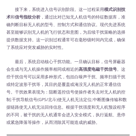
接下来，系统进入信号识别阶段。这一过程采用
模式识别技
术
和
信号指纹分析
，通过比对已知无人机信号的特征数据库，准
确判断目标无人机的型号、控制方式和通信协议。现代先进系统
甚至能够识别无人机的飞行状态和意图，为后续干扰策略的选择
提供数据支持。这一识别过程通常可在毫秒级时间内完成，确保
了系统应对突发威胁的实时性。
最后，系统启动核心干扰功能。一旦确认目标，信号屏蔽器
会生成与无人机操作频率相同或相近的
高强度电磁干扰信号
。这
些干扰信号可以采用多种形式，包括白噪声干扰、频率扫描干扰
或特定波形干扰等，其目的是覆盖或淹没无人机的正常通信信
号。干扰效果表现为：阻断遥控信号使操作者失去对无人机的控
制;干扰导航信号(GPS/北斗)使无人机无法定位;中断图像传输和数
据链路使无人机无法回传信息。根据干扰强度和无人机预设程序
的不同，被干扰的无人机通常会进入安全模式，执行返航、悬停
或紧急降落等操作，从而消除其可能造成的威胁。