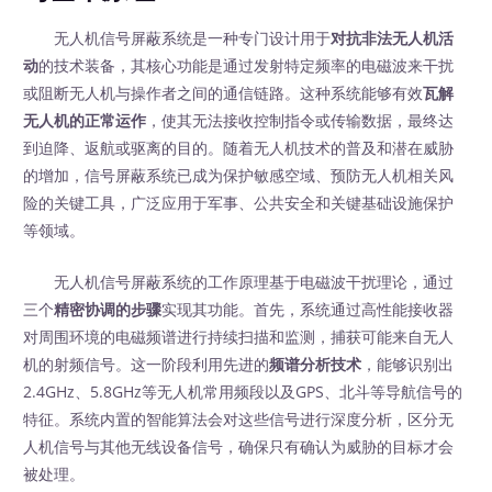
无人机信号屏蔽系统是一种专门设计用于
对抗非法无人机活
动
的技术装备，其核心功能是通过发射特定频率的电磁波来干扰
或阻断无人机与操作者之间的通信链路。这种系统能够有效
瓦解
无人机的正常运作
，使其无法接收控制指令或传输数据，最终达
到迫降、返航或驱离的目的。随着无人机技术的普及和潜在威胁
的增加，信号屏蔽系统已成为保护敏感空域、预防无人机相关风
险的关键工具，广泛应用于军事、公共安全和关键基础设施保护
等领域。
无人机信号屏蔽系统的工作原理基于电磁波干扰理论，通过
三个
精密协调的步骤
实现其功能。首先，系统通过高性能接收器
对周围环境的电磁频谱进行持续扫描和监测，捕获可能来自无人
机的射频信号。这一阶段利用先进的
频谱分析技术
，能够识别出
2.4GHz、5.8GHz等无人机常用频段以及GPS、北斗等导航信号的
特征。系统内置的智能算法会对这些信号进行深度分析，区分无
人机信号与其他无线设备信号，确保只有确认为威胁的目标才会
被处理。