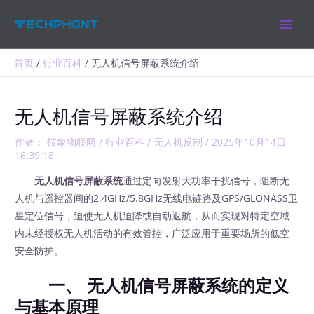
跳
MAIN
至
MEN
内
容
首页
行业百科
无人机信号屏蔽系统介绍
无人机信号屏蔽系统介绍
作者：
技象物联网
/
行业百科
/
无人机反制
/
2025年10月14日
16:39:18
无人机信号屏蔽系统
通过定向发射大功率干扰信号，阻断无
人机与遥控器间的2.4GHz/5.8GHz无线电链路及GPS/GLONASS卫
星定位信号，迫使无人机迫降或自动返航，从而实现对特定空域
内未经授权无人机活动的有效管控，广泛应用于重要场所的低空
安全防护。
一、 无人机信号屏蔽系统的定义
与基本原理