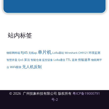
站内标签
单片机
RJ45
环境监测
物联网终端
无线ap
LoRa基站
Wireshark
CH9121
TTL
传输速率
算法
智能仓储
LoRa通信
遥测
物联网平
智慧井盖
QoS
监控设备
无人机反制
WiFi模块
台
© 2026 广州技象科技有限公司 版权所有
粤ICP备19000791
号-2