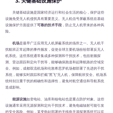
3. 关键基础设施保护
关键基础设施是国家经济运行和社会生活的核心，保护这些
设施免受无人机侵扰具有重要意义。无人机信号屏蔽系统在基础
设施保护方面提供了
可靠的技术手段
，防止无人机带来的各种风
险。
机场
是最早广泛应用无人机屏蔽系统的场所之一。无人机干
扰航班正常起降的事件频发，促使全球主要机场纷纷部署反无人
机系统。这些系统通常集成多种探测和干扰技术，包括射频探
测、雷达跟踪和定向干扰等，能够确保跑道和起降航路的空域安
全。例如，成都双流机场和伦敦希思罗机场都部署了先进的干扰
系统，能够实时跟踪和拦截”黑飞”无人机，保障航班安全。机场系
统特别注重干扰的精确性和选择性，避免对航空通信和导航系统
造成影响。
能源设施
如变电站、油库和核电站也是重点防护对象。这些
设施通常采用无源探测和定向干扰技术，避免电磁辐射可能引发
的安全风险。例如，某变电站部署的无线电无源探测系统可以监