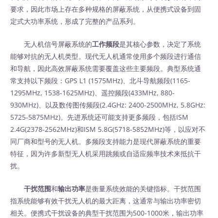
要求，因此市场上存在多种规格的屏蔽系统，从便携式设备到固
定式大功率系统，形成了完整的产品系列。
无人机信号屏蔽系统的
工作频段
是其核心参数，决定了系统
能够对抗的无人机类型。现代无人机通常使用多个频段进行通信
和导航，因此高效屏蔽系统需要覆盖这些主要频段。典型系统通
常支持以下频段：GPS L1 (1575MHz)、北斗导航频段(1165-
1295MHz, 1538-1625MHz)、遥控频段(433MHz, 880-
930MHz)、以及数传图传频段(2.4GHz: 2400-2500MHz, 5.8GHz:
5725-5875MHz)。先进系统还可能支持更多频段，包括ISM
2.4G(2378-2562MHz)和ISM 5.8G(5718-5852MHz)等，以应对不
同厂商和型号的无人机。多频段支持能力是现代屏蔽系统的重要
特征，因为许多新型无人机采用跳频或自适应频率技术来抵抗干
扰。
干扰范围
和
输出功率
是衡量系统效能的关键指标。干扰范围
指系统能够有效干扰无人机的最大距离，这通常与输出功率密切
相关。便携式干扰设备的典型干扰范围为500-1000米，输出功率