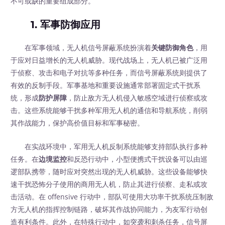
不可或缺的重要组成部分。
1. 军事防御应用
在军事领域，无人机信号屏蔽系统扮演着
关键防御角色
，用
于应对日益增长的无人机威胁。现代战场上，无人机已被广泛用
于侦察、攻击和电子对抗等多种任务，而信号屏蔽系统则提供了
有效的反制手段。军事基地和重要设施通常部署固定式干扰系
统，形成
防护屏障
，防止敌方无人机侵入敏感空域进行侦察或攻
击。这些系统能够干扰多种军用无人机的通信和导航系统，削弱
其作战能力，保护高价值目标和军事秘密。
在实战环境中，军用无人机反制系统能够支持部队执行多种
任务。在
边境监控
和反恐行动中，小型便携式干扰设备可以由巡
逻部队携带，随时应对突然出现的无人机威胁。这些设备能够快
速干扰恐怖分子使用的商用无人机，防止其进行侦察、走私或攻
击活动。在 offensive 行动中，部队可使用大功率干扰系统压制敌
方无人机的指挥控制链路，破坏其作战协同能力，为友军行动创
造有利条件。此外，在特殊行动中，如突袭和刺杀任务，信号屏