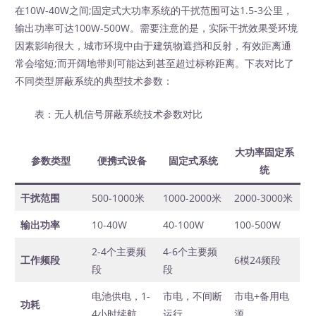
在10W-40W之间;固定式大功率系统的干扰范围可达1.5-3公里，
输出功率可达100W-500W。需要注意的是，实际干扰效果受环境
因素影响很大，城市环境中由于建筑物遮挡和反射，有效距离通
常会缩短;而开阔地带则可能达到甚至超过标称距离。下表对比了
不同类型屏蔽系统的典型技术参数：
表：无人机信号屏蔽系统技术参数对比
大功率固定系
参数类型
便携式设备
固定式系统
统
干扰范围
500-1000米
1000-2000米
2000-3000米
输出功率
10-40W
40-100W
100-500W
2-4个主要频
4-6个主要频
工作频段
6模24频段
段
段
电池供电，1-
市电，不间断
市电+备用电
功耗
4小时续航
运行
源