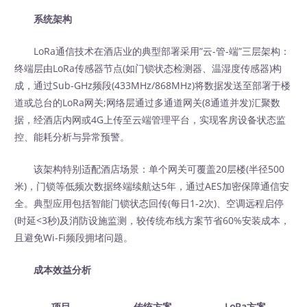
系统架构
LoRa通信技术在酒店业的典型部署采用”云-管-端”三层架构：
终端层由LoRa传感器节点(如门锁状态检测器、温湿度传感器)构
成，通过Sub-GHz频段(433MHz/868MHz)将数据发送至部署于楼
道或总台的LoRa网关;网络层通过多通道网关(8通道并发)汇聚数
据，经酒店内网或4G上传至云端管理平台，实现客房设备状态监
控、能耗分析与异常预警。
该架构特别适配酒店场景：单个网关可覆盖20层楼(半径500
米)，门锁等低频次数据终端续航达5年，通过AES加密保障通信安
全。典型应用包括智能门锁状态回传(每日1-2次)、空调远程启停
(时延<3秒)及消防设施监测，较传统布线方案节省60%安装成本，
且避免Wi-Fi频段拥堵问题。
成本效益分析
项目
传统方案
LoRa方案