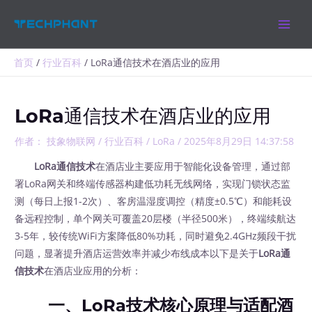
跳
MAIN
至
MEN
内
容
首页
行业百科
LoRa通信技术在酒店业的应用
LoRa通信技术在酒店业的应用
作者：
技象物联网
/
行业百科
/
LoRa
/
2025年8月29日 14:37:58
LoRa通信技术
在酒店业主要应用于智能化设备管理，通过部
署LoRa网关和终端传感器构建低功耗无线网络，实现门锁状态监
测（每日上报1-2次）、客房温湿度调控（精度±0.5℃）和能耗设
备远程控制，单个网关可覆盖20层楼（半径500米），终端续航达
3-5年，较传统WiFi方案降低80%功耗，同时避免2.4GHz频段干扰
问题，显著提升酒店运营效率并减少布线成本以下是关于
LoRa通
信技术
在酒店业应用的分析：
一、LoRa技术核心原理与适配酒