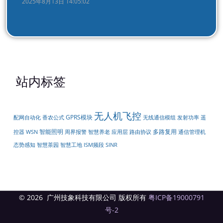
2025年8月13日 14:05:02
站内标签
无人机飞控
GPRS模块
配网自动化
无线通信模组
遥
香农公式
发射功率
智能照明
多路复用
控器
周界报警
WSN
智慧养老
应用层
路由协议
通信管理机
态势感知
智慧茶园
智慧工地
ISM频段
SINR
© 2026 广州技象科技有限公司 版权所有
粤ICP备19000791
号-2