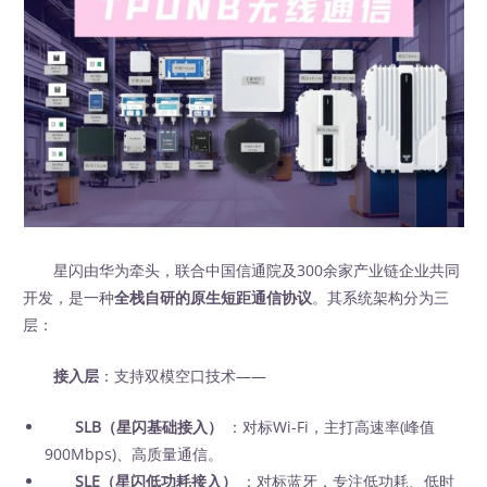
星闪由华为牵头，联合中国信通院及300余家产业链企业共同
开发，是一种
全栈自研的原生短距通信协议
。其系统架构分为三
层：
接入层
：支持双模空口技术——
SLB（星闪基础接入）
：对标Wi-Fi，主打高速率(峰值
900Mbps)、高质量通信。
SLE（星闪低功耗接入）
：对标蓝牙，专注低功耗、低时