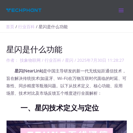
跳
MAIN
至
MEN
内
容
首页
行业百科
星闪是什么功能
星闪是什么功能
作者：
技象物联网
/
行业百科
/
星闪
/
2025年7月30日 11:28:27
星闪(NearLink)
是中国主导研发的新一代无线短距通信技术，
旨在解决传统技术(如蓝牙、Wi-Fi)在万物互联时代面临的时延、可
靠性、同步精度等瓶颈问题。以下从技术定义、核心功能、应用
场景、技术对比及市场反馈五个维度进行全面解析：
一、星闪技术定义与定位