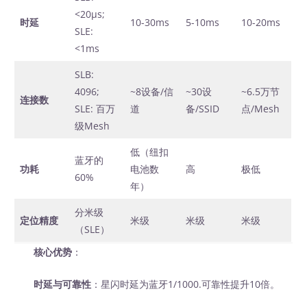
<20μs;
时延
10-30ms
5-10ms
10-20ms
SLE:
<1ms
SLB:
4096;
~8设备/信
~30设
~6.5万节
连接数
SLE: 百万
道
备/SSID
点/Mesh
级Mesh
低（纽扣
蓝牙的
功耗
电池数
高
极低
60%
年）
分米级
定位精度
米级
米级
米级
（SLE）
核心优势
：
时延与可靠性
：星闪时延为蓝牙1/1000.可靠性提升10倍。