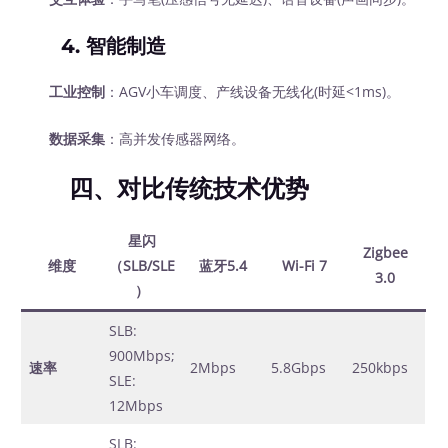
4. 智能制造
工业控制
：AGV小车调度、产线设备无线化(时延<1ms)。
数据采集
：高并发传感器网络。
四、对比传统技术优势
星闪
Zigbee
维度
（SLB/SLE
蓝牙5.4
Wi-Fi 7
3.0
）
SLB:
900Mbps;
速率
2Mbps
5.8Gbps
250kbps
SLE:
12Mbps
SLB: