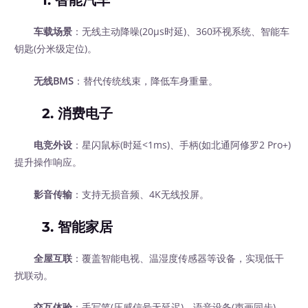
1. 智能汽车
车载场景
：无线主动降噪(20μs时延)、360环视系统、智能车
钥匙(分米级定位)。
无线BMS
：替代传统线束，降低车身重量。
2. 消费电子
电竞外设
：星闪鼠标(时延<1ms)、手柄(如北通阿修罗2 Pro+)
提升操作响应。
影音传输
：支持无损音频、4K无线投屏。
3. 智能家居
全屋互联
：覆盖智能电视、温湿度传感器等设备，实现低干
扰联动。
交互体验
：手写笔(压感信号无延迟)、语音设备(声画同步)。