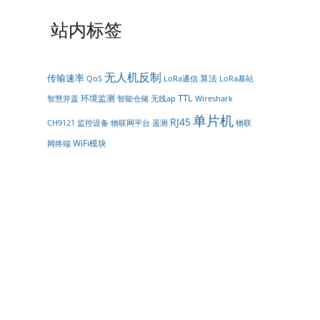
站内标签
无人机反制
传输速率
算法
LoRa通信
QoS
LoRa基站
TTL
环境监测
智能仓储
智慧井盖
无线ap
Wireshark
单片机
RJ45
物联网平台
遥测
CH9121
监控设备
物联
WiFi模块
网终端