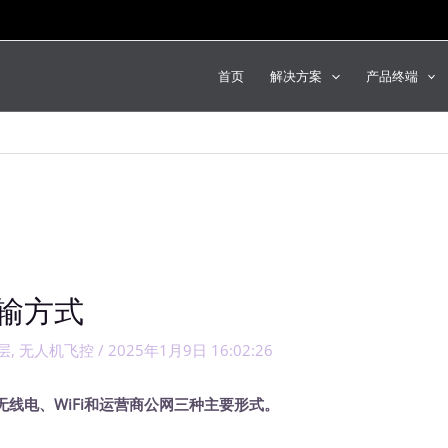
首页
解决方案
产品终端
输方式
层
,
无人机飞控
/
2025年1月9日 16:02:26
线电、WiFi和运营商公网三种主要形式。