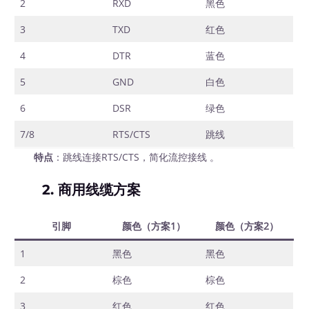
2
RXD
黑色
3
TXD
红色
4
DTR
蓝色
5
GND
白色
6
DSR
绿色
7/8
RTS/CTS
跳线
特点
：跳线连接RTS/CTS，简化流控接线 。
2.
商用线缆方案
引脚
颜色（方案1）
颜色（方案2）
1
黑色
黑色
2
棕色
棕色
3
红色
红色