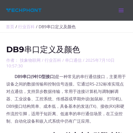
跳
MAIN
至
MEN
内
容
首页
行业百科
DB9串口定义及颜色
DB9串口定义及颜色
作者：
技象物联网
/
行业百科
/
串口通信
/
2025年7月10日
10:57:30
DB9串口(9针D型接口)
是一种常见的串行通信接口，主要用于
设备之间的数据传输和控制信号连接。它通过RS-232标准实现点
对点通信，支持异步数据传输，常用于连接计算机与调制解调
器、工业设备、工控系统、传感器或早期外设(如鼠标、打印机)。
DB9接口结构简单、成本低，具备基本的发送(TX)、接收(RX)和硬
件流控引脚，适用于短距离、低速率的串行通信场景，在工业控
制、自动化设备和嵌入式系统中仍有广泛应用。