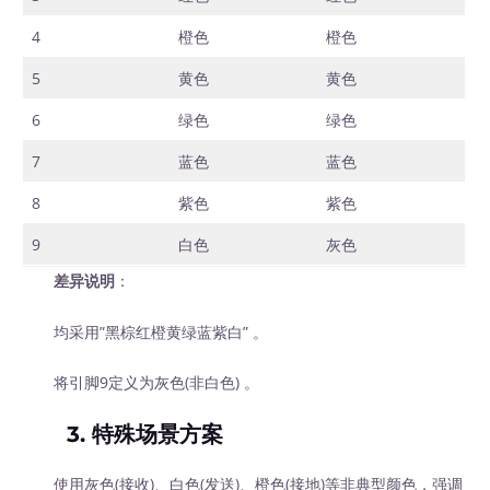
4
橙色
橙色
5
黄色
黄色
6
绿色
绿色
7
蓝色
蓝色
8
紫色
紫色
9
白色
灰色
差异说明
：
均采用”黑棕红橙黄绿蓝紫白” 。
将引脚9定义为灰色(非白色) 。
3.
特殊场景方案
使用灰色(接收)、白色(发送)、橙色(接地)等非典型颜色，强调