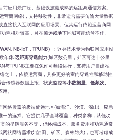
目前应用最广泛、基础设施最成熟的远距离通信方案。
运营商网络)，支持移动性，非常适合需要传输大量数据
用)或直接接入互联网的应用场景。但其运行依赖运营商网
终端功耗相对较高，且在偏远或地下区域可能信号不佳。
WAN, NB-IoT，TPUNB）
：这类技术专为物联网应用设
数年)和
远距离穿透能力
(城区数公里，郊区可达十公里
aWAN与TPUNB主要在免许可频段运行，支持用户自建私
蜂窝网络之上，依赖运营商，具备更好的室内穿透性和移动性
常适合传感器数据上报、状态监控等
小数据量、低频次、
应用。
面网络覆盖的极端偏远地区(如海洋、沙漠、深山)、应急
唯一的选择。它提供几乎全球覆盖，种类多样，从低功
到高带宽的星链服务不等，但终端成本、服务费用和功耗通常
网状网络需求(如油田、矿区、森林防火)，也可考虑成