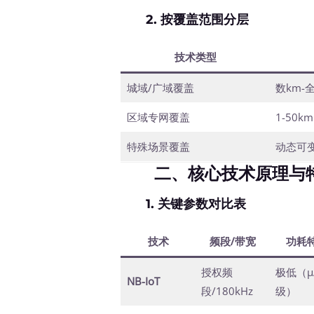
2. 按覆盖范围分层
技术类型
城域/广域覆盖
数km-
区域专网覆盖
1-50km
特殊场景覆盖
动态可
二、核心技术原理与
1. 关键参数对比表
技术
频段/带宽
功耗
授权频
极低（μ
NB-IoT
段/180kHz
级）