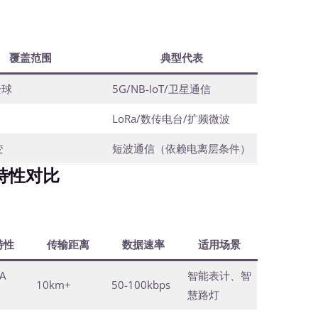
覆盖范围
典型代表
全球
5G/NB-IoT/卫星通信
LoRa/数传电台/扩频微波
变
短波通信（依赖电离层条件）
特性对比
特性
传输距离
数据速率
适用场景
A
智能表计、智
10km+
50-100kbps
慧路灯