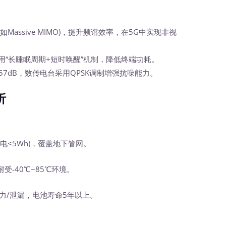
Massive MIMO)，提升频谱效率，在5G中实现非视
a均采用“长睡眠周期+短时唤醒”机制，降低终端功耗。
157dB，数传电台采用QPSK调制增强抗噪能力。
析
耗电<5Wh)，覆盖地下管网。
受-40℃~85℃环境。
压力/泄漏，电池寿命5年以上。