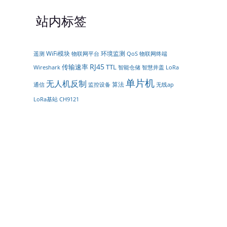
站内标签
WiFi模块
环境监测
遥测
物联网平台
QoS
物联网终端
RJ45
传输速率
TTL
智能仓储
LoRa
Wireshark
智慧井盖
单片机
无人机反制
算法
通信
监控设备
无线ap
LoRa基站
CH9121