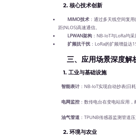
2. 核心技术创新
MIMO技术
：通过多天线空间复用(如
距(NLOS)高速通信。
LPWAN架构
：NB-IoT与LoR
扩频抗干扰
：LoRa的扩频增益达
三、应用场景深度解
1. 工业与基础设施
智能表计
：NB-IoT实现自动抄表(日
电网监控
：数传电台在变电站应用，耐
油气管道
：TPUNB传感器监测管道
2. 环境与农业