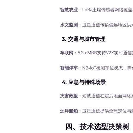
智慧农业
：LoRa土壤传感器网络覆
水文监测
：卫星通信传输偏远地区洪
3. 交通与城市管理
车联网
：5G eMBB支持V2X实时通
智能停车
：NB-IoT检测车位状态，
4. 应急与特殊场景
灾害救援
：短波通信在震后地面网络
远洋船舶
：卫星通信提供全球定位与
四、技术选型决策树