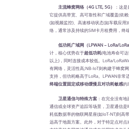
主流蜂窝网络（4G LTE, 5G）
：这是
它提供高带宽、高可靠性和广域覆盖(依赖
(如视频监控)、高速移动状态(如车载应
络，通常涉及持续的SIM卡月租费用，
低功耗广域网（LPWAN – LoRa/LoRa
计，核心优势在于
超低功耗
(电池寿命可达
以上)，同时连接成本较低。LoRa/LoR
有网络，灵活性高;NB-IoT则构建于
支持，但功耗略高于LoRa。LPWAN非
终端位置固定或移动缓慢且对功耗敏感
的
卫星通信与特殊方案
：在完全没有地
通信或全球资产追踪等场景，卫星通信是
耗低数据率的物联网星座(如IoT-NT)
远高于地面方案。此外，对于特定点对点或