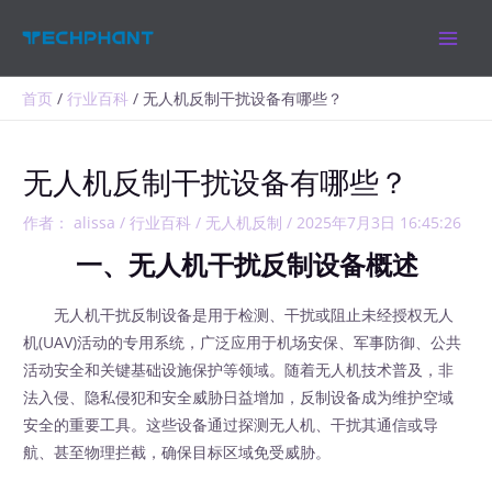
跳
MAIN
至
MEN
内
容
首页
行业百科
无人机反制干扰设备有哪些？
无人机反制干扰设备有哪些？
作者：
alissa
/
行业百科
/
无人机反制
/
2025年7月3日 16:45:26
一、无人机干扰反制设备概述
无人机干扰反制设备是用于检测、干扰或阻止未经授权无人
机(UAV)活动的专用系统，广泛应用于机场安保、军事防御、公共
活动安全和关键基础设施保护等领域。随着无人机技术普及，非
法入侵、隐私侵犯和安全威胁日益增加，反制设备成为维护空域
安全的重要工具。这些设备通过探测无人机、干扰其通信或导
航、甚至物理拦截，确保目标区域免受威胁。