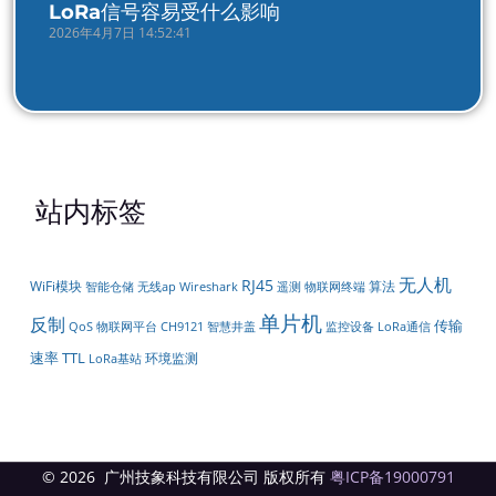
LoRa信号容易受什么影响
2026年4月7日 14:52:41
站内标签
无人机
RJ45
WiFi模块
算法
智能仓储
遥测
无线ap
Wireshark
物联网终端
单片机
反制
传输
物联网平台
LoRa通信
QoS
CH9121
智慧井盖
监控设备
速率
TTL
环境监测
LoRa基站
© 2026 广州技象科技有限公司 版权所有
粤ICP备19000791