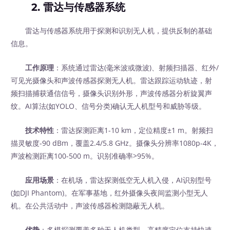
2. 雷达与传感器系统
雷达与传感器系统用于探测和识别无人机，提供反制的基础
信息。
工作原理
：系统通过雷达(毫米波或微波)、射频扫描器、红外/
可见光摄像头和声波传感器探测无人机。雷达跟踪运动轨迹，射
频扫描捕获通信信号，摄像头识别外形，声波传感器分析旋翼声
纹。AI算法(如YOLO、信号分类)确认无人机型号和威胁等级。
技术特性
：雷达探测距离1-10 km，定位精度±1 m。射频扫
描灵敏度-90 dBm，覆盖2.4/5.8 GHz。摄像头分辨率1080p-4K，
声波检测距离100-500 m。识别准确率>95%。
应用场景
：在机场，雷达探测低空无人机入侵，AI识别型号
(如DJI Phantom)。在军事基地，红外摄像头夜间监测小型无人
机。在公共活动中，声波传感器检测隐蔽无人机。
优势
：多模探测覆盖多种无人机类型。高精度定位支持快速