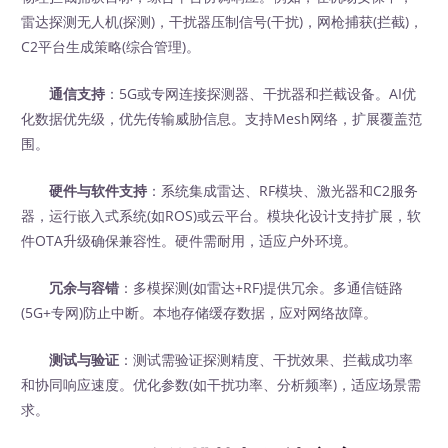
雷达探测无人机(探测)，干扰器压制信号(干扰)，网枪捕获(拦截)，
C2平台生成策略(综合管理)。
通信支持
：5G或专网连接探测器、干扰器和拦截设备。AI优
化数据优先级，优先传输威胁信息。支持Mesh网络，扩展覆盖范
围。
硬件与软件支持
：系统集成雷达、RF模块、激光器和C2服务
器，运行嵌入式系统(如ROS)或云平台。模块化设计支持扩展，软
件OTA升级确保兼容性。硬件需耐用，适应户外环境。
冗余与容错
：多模探测(如雷达+RF)提供冗余。多通信链路
(5G+专网)防止中断。本地存储缓存数据，应对网络故障。
测试与验证
：测试需验证探测精度、干扰效果、拦截成功率
和协同响应速度。优化参数(如干扰功率、分析频率)，适应场景需
求。