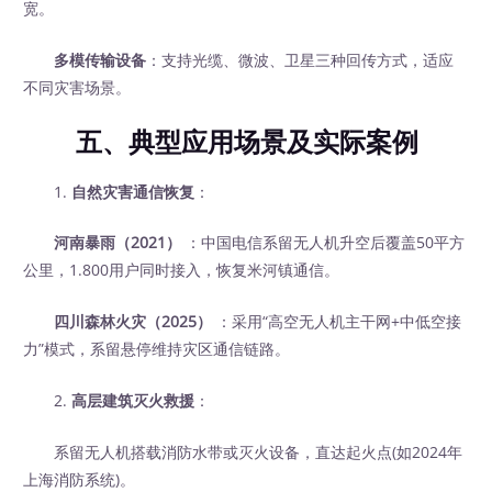
宽。
多模传输设备
：支持光缆、微波、卫星三种回传方式，适应
不同灾害场景。
五、典型应用场景及实际案例
1.
自然灾害通信恢复
：
河南暴雨（2021）
：中国电信系留无人机升空后覆盖50平方
公里，1.800用户同时接入，恢复米河镇通信。
四川森林火灾（2025）
：采用“高空无人机主干网+中低空接
力”模式，系留悬停维持灾区通信链路。
2.
高层建筑灭火救援
：
系留无人机搭载消防水带或灭火设备，直达起火点(如2024年
上海消防系统)。