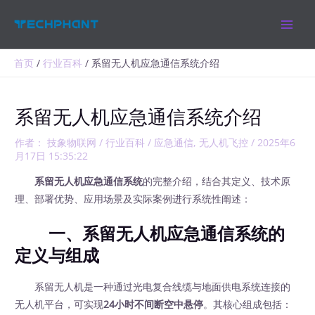
跳
MAIN
至
MEN
内
容
首页
行业百科
系留无人机应急通信系统介绍
系留无人机应急通信系统介绍
作者：
技象物联网
/
行业百科
/
应急通信
,
无人机飞控
/
2025年6
月17日 15:35:22
系留无人机应急通信系统
的完整介绍，结合其定义、技术原
理、部署优势、应用场景及实际案例进行系统性阐述：
一、系留无人机应急通信系统的
定义与组成
系留无人机是一种通过光电复合线缆与地面供电系统连接的
无人机平台，可实现
24小时不间断空中悬停
。其核心组成包括：