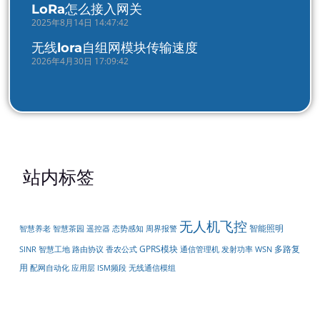
LoRa怎么接入网关
2025年8月14日 14:47:42
无线lora自组网模块传输速度
2026年4月30日 17:09:42
站内标签
无人机飞控
智能照明
遥控器
周界报警
智慧养老
智慧茶园
态势感知
GPRS模块
多路复
SINR
智慧工地
路由协议
香农公式
通信管理机
发射功率
WSN
用
配网自动化
无线通信模组
应用层
ISM频段