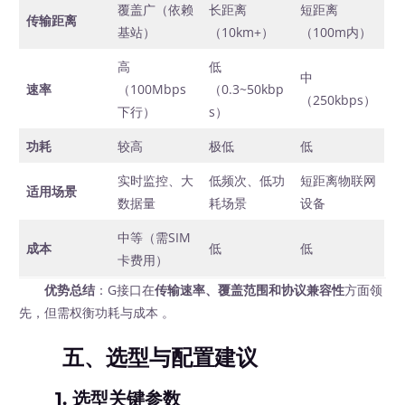
覆盖广（依赖
长距离
短距离
传输距离
基站）
（10km+）
（100m内）
高
低
中
速率
（100Mbps
（0.3~50kbp
（250kbps）
下行）
s）
功耗
较高
极低
低
实时监控、大
低频次、低功
短距离物联网
适用场景
数据量
耗场景
设备
中等（需SIM
成本
低
低
卡费用）
优势总结
：G接口在
传输速率、覆盖范围和协议兼容性
方面领
先，但需权衡功耗与成本 。
五、选型与配置建议
1.
选型关键参数