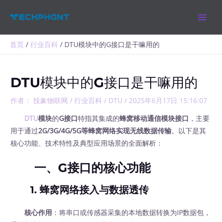
跳
MAIN
至
MEN
内
容
首页
行业百科
DTU模块中的G接口是干嘛用的
DTU模块中的G接口是干嘛用的
作者：
技象物联网
/
行业百科
/
DTU
/
2025年6月17日 15:16:07
DTU
模块
的
G接口
特指其集成的
蜂窝移动通信模块接口
，主要
用于通过
2G/3G/4G/5G等蜂窝网络实现无线数据传输
。以下是其
核心功能、技术特性及典型应用场景的全面解析：
一、G接口的核心功能
1.
蜂窝网络接入与数据透传
核心作用
：将串口或传感器采集的本地数据转换为IP数据包，