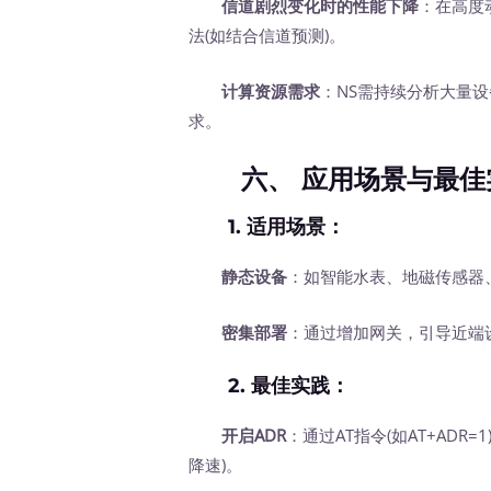
信道剧烈变化时的性能下降
：在高度
法(如结合信道预测)。
计算资源需求
：NS需持续分析大量
求。
六、
应用场景与最佳
1.
适用场景
：
静态设备
：如智能水表、地磁传感器
密集部署
：通过增加网关，引导近端
2.
最佳实践
：
开启ADR
：通过AT指令(如AT+AD
降速)。