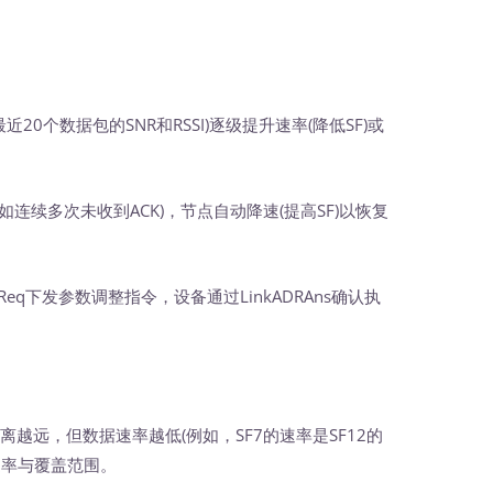
20个数据包的SNR和RSSI)逐级提升速率(降低SF)或
连续多次未收到ACK)，节点自动降速(提高SF)以恢复
RReq下发参数调整指令，设备通过LinkADRAns确认执
离越远，但数据速率越低(例如，SF7的速率是SF12的
衡速率与覆盖范围。