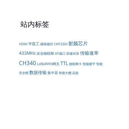
站内标签
射频芯片
半双工
频移键控
HDMI
CMT2300
传输速率
433MHz
农业物联网
SPI接口
防爆对讲
CH340
TTL
LoRaWAN网关
智能楼宇
物联网卡
智能
数据传输
集中器
智能大棚
安全帽
晶振