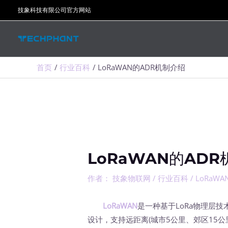
跳
技象科技有限公司官方网站
至
内
容
首页
行业百科
LoRaWAN的ADR机制介绍
LoRaWAN的AD
作者：
技象物联网
/
行业百科
/
LoRaWA
LoRaWAN
是一种基于LoRa物理层技
设计，支持远距离(城市5公里、郊区15公