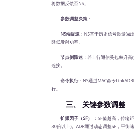
将数据反馈至NS。
参数调整决策
：
NS端提速
：NS基于历史信号质量(如最近
降低发射功率。
节点侧降速
：若上行通信丢包率升高(如
连接。
命令执行
：NS通过MAC命令LinkAD
行。
三、
关键参数调整
扩频因子（SF）
：SF值越高，传输距
30倍以上)。ADR通过动态调整SF，平