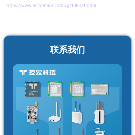
https://www.techphant.cn/blog/108021.html
联系我们