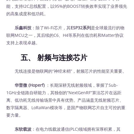
能，支持I2C总线配置，以95%的BOOST转换效率实现了业界领先
的高集成度和低功耗。
乐鑫科技
：除了Wi-Fi芯片，其
ESP32系列
是全球最流行的物
联网MCU之一，其后续的C6、H4等系列在低功耗和Matter协议
支持上表现卓越。
五、 射频与连接芯片
无线连接是物联网的“神经末梢”，射频芯片的性能至关重要。
华普微 (Hoperf)
：长期深耕无线射频领域，掌握了Sub-
1GHz全链路自研能力，其独创的“NextGenRF”算法芯片在远距
离、低功耗无线传输场景中具有优势。产品涵盖无线射频芯片、
数字隔离器、LoRaWan模块等，是国产物联网芯片自主可控的重
要力量。
东软载波
：在电力线载波通信(PLC)领域拥有深厚积累，其