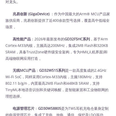
对龙头。
兆易创新 (GigaDevice)
：作为中国最大的Arm® MCU产品家
族供应商，兆易创新提供了近400余款型号选择，覆盖高中低端全
场景 。
高性能产品
：2026年最新发布的
GD32F5HC系列
，基于Arm
Cortex-M33内核，主频高达200MHz，集成2MB Flash和320KB
SRAM，具备TrustZone硬件级安全架构，专为HMI(人机界面)和
高端物联网应用打造 。
无线MCU产品
：
GD32W515系列
是一款高度集成的2.4GHz
Wi-Fi SoC，同样采用Cortex-M33内核，主频180MHz，支持
802.11 b/g/n，内置最高2MB Flash和448KB SRAM，支持
TinyML本地语音识别和关键词唤醒，是智能家居和工业物联网的
理想选择。
电源管理芯片
：
GD30WS8805
是为TWS耳机充电仓量身定制
的电源管理芯片，集成了充电、放电、通信、保护及LDO等功