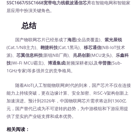
SSC1667/SSC1668宽带电力线载波通信芯片
在智能电网和智能家
居应用中扮演关键角色。
总结
国产物联网芯片已经形成了
海思
(全品类覆盖)、
紫光展锐
(Cat.1/NB主力)、
翱捷科技
(Cat.1黑马)、
移芯通信
(NB-IoT技术
派)、
芯翼信息科技
(新锐NB厂商)、
兆易创新
(MCU龙头)、
乐鑫科
技
(Wi-Fi MCU霸主)、
博通集成
(射频深耕者)以及
华普微
(Sub-
1GHz专家)等多强并立的竞争格局。
随着AIoT(人工智能物联网)时代的到来，国产芯片不仅在连接
能力上持续突破，更在边缘计算、安全加密、RISC-V架构创新上
加速演进。预计到2026年，中国物联网芯片需求将达到1360亿
元，国产替代已成为不可逆转的趋势，为中游模组和下游应用提
供了坚实的产业链支撑和成本优势。
相关阅读：