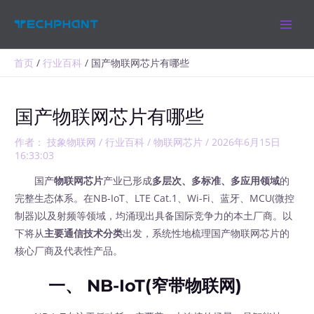
跳
MAIN
至
MEN
内
容
首页
行业百科
国产物联网芯片有哪些
国产物联网芯片有哪些
作者：
技象物联网
/
行业百科
/
物联网芯片
/
2026年6月15日
16:33:03
国产
物联网芯片
产业已形成
多层次、多标准、多应用领域
的
完整生态体系。在NB-IoT、LTE Cat.1、Wi-Fi、蓝牙、MCU(微控
制器)以及射频等领域，均涌现出具备国际竞争力的本土厂商。以
下将从
主要通信技术分类
出发，系统性地梳理国产物联网芯片的
核心厂商及代表性产品。
一、 NB-IoT(窄带物联网)