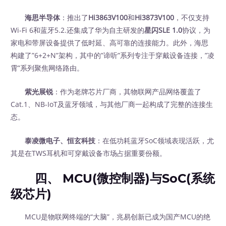
海思半导体
：推出了
Hi3863V100
和
Hi3873V100
，不仅支持
Wi-Fi 6和蓝牙5.2.还集成了华为自主研发的
星闪SLE 1.0
协议，为
家电和带屏设备提供了低时延、高可靠的连接能力。此外，海思
构建了”6+2+N”架构，其中的”谛听”系列专注于穿戴设备连接，”凌
霄”系列聚焦网络路由。
紫光展锐
：作为老牌芯片厂商，其物联网产品网络覆盖了
Cat.1、NB-IoT及蓝牙领域，与其他厂商一起构成了完整的连接生
态。
泰凌微电子、恒玄科技
：在低功耗蓝牙SoC领域表现活跃，尤
其是在TWS耳机和可穿戴设备市场占据重要份额。
四、 MCU(微控制器)与SoC(系统
级芯片)
MCU是物联网终端的“大脑”，兆易创新已成为国产MCU的绝