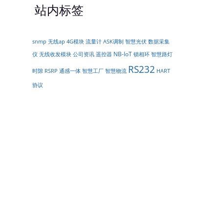
站内标签
snmp
无线ap
4G模块
流量计
ASK调制
智慧光伏
数据采集
NB-IoT
仪
无线收发模块
公司资讯
遥控器
锁相环
智慧路灯
RS232
时隙
RSRP
通感一体
智慧工厂
智慧物流
HART
协议