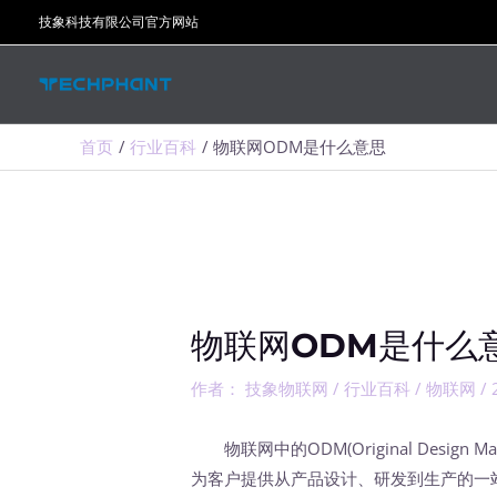
跳
技象科技有限公司官方网站
至
内
容
首页
行业百科
物联网ODM是什么意思
物联网ODM是什么
作者：
技象物联网
/
行业百科
/
物联网
/
物联网中的ODM(Original Design
为客户提供从产品设计、研发到生产的一