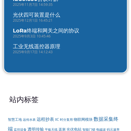
2025年11月7日 14:59:35
光伏四可装置是什么
2025年12月1日 16:45:21
LoRa终端和网关之间的协议
2025年9月3日 10:45:46
工业无线遥控器原理
2025年9月17日 14:12:43
站内标签
数据采集终
远程抄表
物联网模块
智慧工地
IIC
远传水表
时分复用
端
透明传输
光伏电站
遥测
智能门锁
监控设备
平板天线
电磁波
码元速率