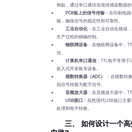
例如，通过串口通信实现传感器数据的
PCB板上的信号传输
：在印刷电路板
输，确保信号的稳定性和可靠性。
工业自动化
：在工业自动化领域，
生产过程的精确控制。
物联网设备
：在物联网设备中，T
信。
计算机串口通信
：TTL电平常用
嵌入式开发板等设备。
模数转换器（ADC）
：在模数转换
拟信号转换为数字信号。
音频放大器
：在音频放大器中，T
USB接口
：虽然现代USB接口主要
处理和电平转换。
三、 如何设计一个高效的