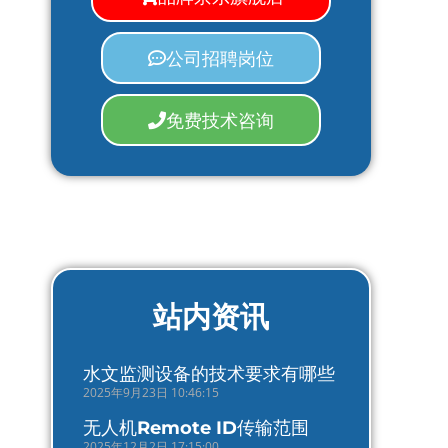
公司招聘岗位
免费技术咨询
站内资讯
水文监测设备的技术要求有哪些
2025年9月23日 10:46:15
无人机Remote ID传输范围
2025年12月2日 17:15:00