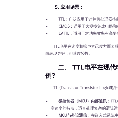
5.
应用场景
：
TTL
：广泛应用于计算机处理器控
CMOS
：适用于大规模集成电路和
LVTTL
：适用于对功率效率有高要
TTL电平在速度和噪声容忍度方面表现
面表现更好，但速度较慢;
二、 TTL电平在现代
例?
TTL(Transistor-Transistor
微控制器（MCU）内部通讯
：TT
高速率的特点，适合处理复杂的逻辑运
MCU与外设通信
：在嵌入式系统中