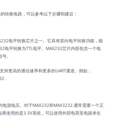
平的转换电路，可以参考以下步骤和建议：
RS232电平转换芯片之一。它具有双向电平转换功能，能
232电平转换为TTL电平。MAX232芯片内部包含一个电
信号。
但支持更高的通信速率和更多的UART通道。例如，
2.
源电压。对于MAX232和MAX3232.通常需要一个正
V)。如果使用的是3.3V系统，可以使用外部电荷泵电路来生