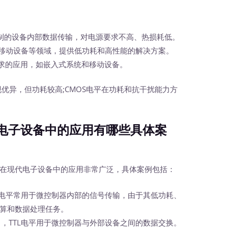
制的设备内部数据传输，对电源要求不高、热损耗低。
移动设备等领域，提供低功耗和高性能的解决方案。
求的应用，如嵌入式系统和移动设备。
优异，但功耗较高;CMOS电平在功耗和抗干扰能力方
电子设备中的应用有哪些具体案
 Logic)电平在现代电子设备中的应用非常广泛，具体案例包括：
L电平常用于微控制器内部的信号传输，由于其低功耗、
算和数据处理任务。
，TTL电平用于微控制器与外部设备之间的数据交换。