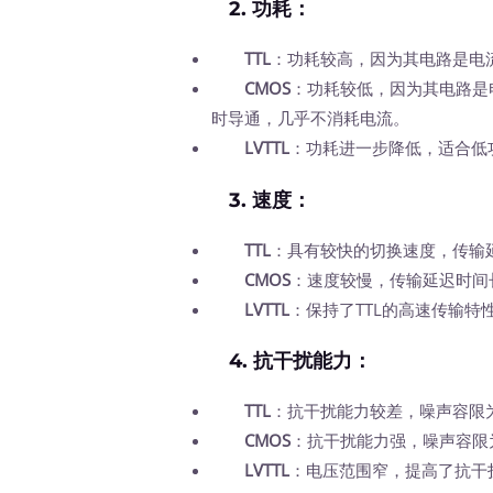
2.
功耗
：
TTL
：功耗较高，因为其电路是电
CMOS
：功耗较低，因为其电路是
时导通，几乎不消耗电流。
LVTTL
：功耗进一步降低，适合低
3.
速度
：
TTL
：具有较快的切换速度，传输延迟
CMOS
：速度较慢，传输延迟时间长(
LVTTL
：保持了TTL的高速传输特
4.
抗干扰能力
：
TTL
：抗干扰能力较差，噪声容限为
CMOS
：抗干扰能力强，噪声容限为
LVTTL
：电压范围窄，提高了抗干