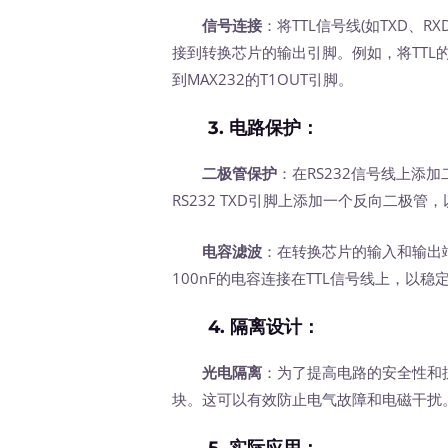
信号连接
：将TTL信号线(如TXD、
接到转换芯片的输出引脚。例如，将TTL的TX
到MAX232的T1OUT引脚。
3.
电路保护
：
二极管保护
：在RS232信号线上添
RS232 TXD引脚上添加一个反向二极管
电容滤波
：在转换芯片的输入和输出
100nF的电容连接在TTL信号线上，以稳
4.
隔离设计
：
光电隔离
：为了提高电路的安全性和抗
块。这可以有效防止电气故障和电磁干扰
5.
实际应用
：