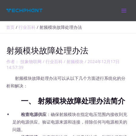
跳
MAIN
至
MEN
内
容
首页
行业百科
射频模块故障处理办法
射频模块故障处理办法
作者：
技象物联网
/
行业百科
/
射频模块
/
2024年12月17日
14:57:39
射频模块故障处理办法可以从以下几个方面进行系统化的分
析和解决：
一、 射频模块故障处理办法简介
检查电源供应
：确保射频模块在指定电压范围内接收到充
足的电源供应。验证电源来源和连接，排除任何与电源相关的
问题。