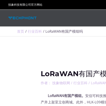
跳
技象科技有限公司官方网站
至
内
容
首页
行业百科
LoRaWAN有国产模组吗
LoRaWAN有国产
作者：
技象物联网
/
行业百科
/
LoRaWA
LoRaWAN有国产模组。
安信可科技推出
产并上架至立创商城。此外，HLK-L09模块