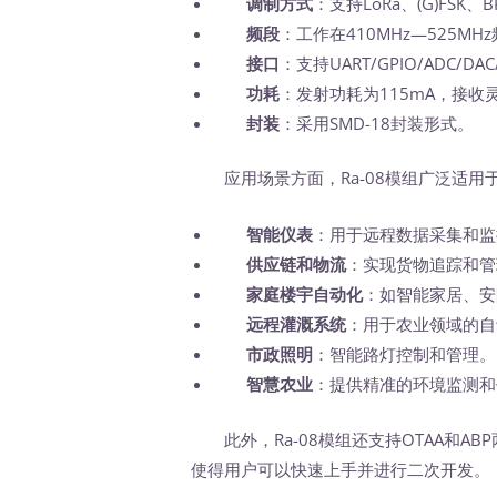
调制方式
：支持LoRa、(G)FSK
频段
：工作在410MHz—525MH
接口
：支持UART/GPIO/ADC/D
功耗
：发射功耗为115mA，接收灵
封装
：采用SMD-18封装形式。
应用场景方面，Ra-08模组广泛适用
智能仪表
：用于远程数据采集和监
供应链和物流
：实现货物追踪和管
家庭楼宇自动化
：如智能家居、安
远程灌溉系统
：用于农业领域的自
市政照明
：智能路灯控制和管理。
智慧农业
：提供精准的环境监测和
此外，Ra-08模组还支持OTAA和AB
使得用户可以快速上手并进行二次开发。