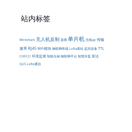
站内标签
单片机
无人机反制
传输
遥测
Wireshark
无线ap
RJ45
速率
TTL
WiFi模块
物联网终端
LoRa基站
监控设备
环境监测
算法
智能仓储
物联网平台
CH9121
智慧井盖
LoRa通信
QoS