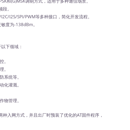
、BPSK和(G)MSK调制方式，适用于多种通信场景。
z频段。
AC/I2C/I2S/SPI/PWM等多种接口，简化开发流程。
敏度为-138dBm。
于以下领域：
控。
理。
防系统等。
动化灌溉。
作物管理。
P两种入网方式，并且出厂时预装了优化的AT固件程序，