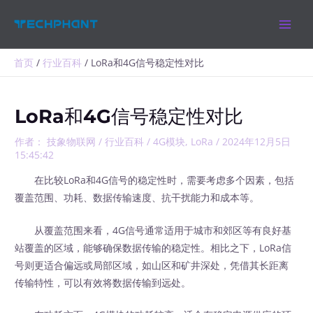
跳
MAIN
至
MEN
内
容
首页
行业百科
LoRa和4G信号稳定性对比
LoRa和4G信号稳定性对比
作者：
技象物联网
/
行业百科
/
4G模块
,
LoRa
/
2024年12月5日
15:45:42
在比较LoRa和4G信号的稳定性时，需要考虑多个因素，包括
覆盖范围、功耗、数据传输速度、抗干扰能力和成本等。
从覆盖范围来看，4G信号通常适用于城市和郊区等有良好基
站覆盖的区域，能够确保数据传输的稳定性。相比之下，LoRa信
号则更适合偏远或局部区域，如山区和矿井深处，凭借其长距离
传输特性，可以有效将数据传输到远处。