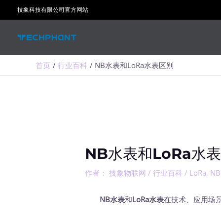
跳
技象科技有限公司官方网站
至
内
容
首页
行业百科
NB水表和LoRa水表区别
NB水表和LoRa水
作者：
技象物联网
/
行业百科
/
LoRa
,
NB
NB水表
和
LoRa水表
在技术、应用场