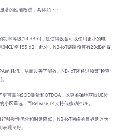
都有显著的性能改进，具体如下：
更高的功率等级(14 dBm)，这使得设备可以使用更小的电
L)至155 dB。此外，NB-IoT链路预算有20dB的提
。
PA)的耗流，从而改善了能效。NB-IoT还通过频繁“检查”
耗。
了更可靠的SCID测量和OTDOA，以更准确地获取UE位
态下的小区重选，而Release 14支持低移动性UE。
进行移动性优化和时延降低。NB-IoT网络的目标延迟为
期间表现良好。