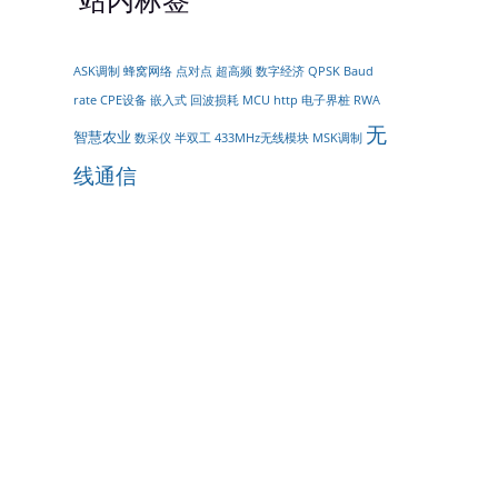
ASK调制
蜂窝网络
点对点
超高频
数字经济
QPSK
Baud
rate
CPE设备
嵌入式
回波损耗
MCU
http
电子界桩
RWA
无
智慧农业
数采仪
半双工
433MHz无线模块
MSK调制
线通信