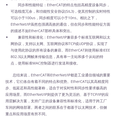
同步和性能特征：EtherCAT的特点包括高精度设备同步，
可选线缆冗余，和功能性安全协议(SIL3)，使其控制的实时特性
可以小于100us，同步精度可以小于10ns。相比之下，
EtherNet/IP虽然也强调高效的通信，但在同步和性能特征方面
的描述不如EtherCAT那样具体和突出。
兼容性和标准化：EtherNet/IP兼容多个标准互联网和以太
网协议，支持以太网、互联网协议和TCP或UDP协议，实现了
与使用此协议的所有设备的兼容。而EtherCAT则使用标准IEEE
802.3以太网帧来传输信息，具有单一主站和多个从站的特
点，使用标准MAC控制器进行发送和接收。
总结来说，EtherCAT和EtherNet/IP都是工业通信领域的重要
技术，它们各自有着不同的特点和优势。EtherCAT以其高精度同
步、低延迟和高性能著称，适合于对实时性和同步性要求极高的
应用场景。而EtherNet/IP则提供了更为灵活的、基于TCP/IP的应
用层解决方案，支持广泛的设备兼容性和标准化，适用于跨工厂
车间的网络部署。两者之间的联系在于都基于以太网技术，但侧
重点和应用场景有所不同。