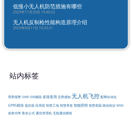
低慢小无人机防范措施有哪些
2025年11月20日 15:40:22
无人机反制枪性能构造原理介绍
2025年8月11日 10:33:31
站内标签
无人机飞控
多路复用
周界报警
配网自动化
SINR
ISM频段
态势感知
GPRS模块
智能照明
遥控器
应用层
智慧工地
智慧养老
智慧茶园
路由协议
WSN
无线通信模组
发射功率
香农公式
通信管理机