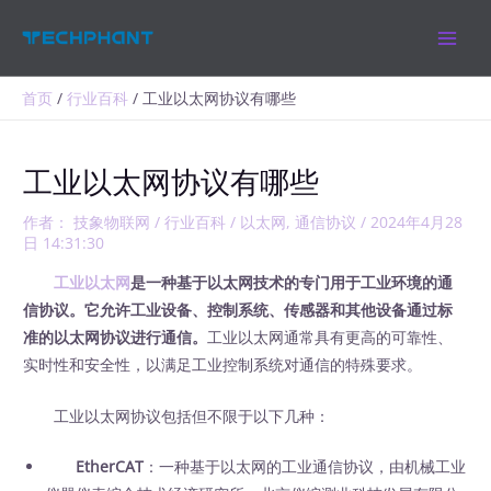
跳
MAIN
至
MEN
内
容
首页
行业百科
工业以太网协议有哪些
工业以太网协议有哪些
作者：
技象物联网
/
行业百科
/
以太网
,
通信协议
/
2024年4月28
日 14:31:30
工业以太网
是一种基于以太网技术的专门用于工业环境的通
信协议。它允许工业设备、控制系统、传感器和其他设备通过标
准的以太网协议进行通信。
工业以太网通常具有更高的可靠性、
实时性和安全性，以满足工业控制系统对通信的特殊要求。
工业以太网协议包括但不限于以下几种：
EtherCAT
：一种基于以太网的工业通信协议，由机械工业