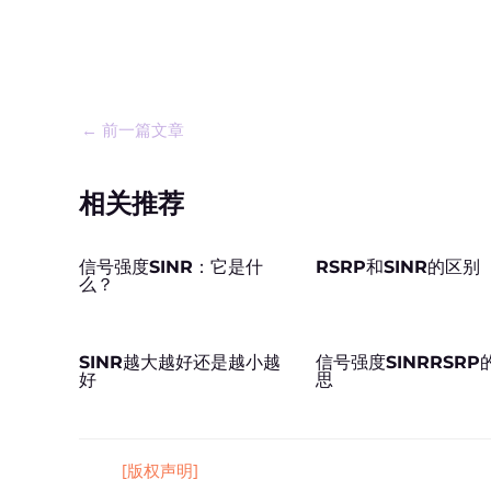
←
前一篇文章
相关推荐
信号强度SINR：它是什
RSRP和SINR的区别
么？
SINR越大越好还是越小越
信号强度SINRRSRP
好
思
[版权声明]