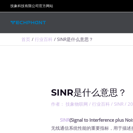
跳
技象科技有限公司官方网站
至
内
容
首页
行业百科
SINR是什么意思？
SINR是什么意思？
作者：
技象物联网
/
行业百科
/
SINR
/
2
SINR
(Signal to Interference plus Noi
无线通信系统性能的重要指标，用于描述