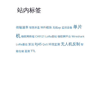
站内标签
单片
传输速率
WiFi模块
智慧井盖
无线ap
监控设备
机
物联网平台
物联网终端
CH9121
LoRa基站
Wireshark
无人机反制
RJ45
算法
环境监测
LoRa通信
智
QoS
TTL
能仓储
遥测