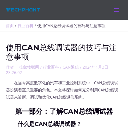
跳
MAIN
至
MEN
内
容
首页
行业百科
使用CAN总线调试器的技巧与注意事项
使用CAN总线调试器的技巧与注
意事项
作者：
技象物联网
/
行业百科
/
CAN通信
/
2024年1月3日
23:26:02
在当今高度数字化的汽车和工业控制系统中，CAN总线调试
器扮演着至关重要的角色。本文将探讨如何充分利用CAN总线调
试器来诊断、调试和优化CAN总线通信系统。
第一部分：了解CAN总线调试器
什么是CAN总线调试器？