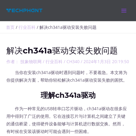
跳
MAIN
至
MEN
内
容
首页
行业百科
解决ch341a驱动安装失败问题
解决ch341a驱动安装失败问题
作者：
技象物联网
/
行业百科
/
CH340
/
2024年1月3日 20:19:50
当你在安装ch341a驱动时遇到问题时，不要着急。本文将为
你提供解决方案，帮助你轻松解决ch341a驱动安装失败的困扰。
理解ch341a驱动
作为一种常见的USB转串口芯片驱动，ch341a驱动在很多应
用中得到了广泛的使用。它在连接芯片与计算机之间建立了关键
的通信桥梁，使得硬件设备能够与计算机进行数据交换。然而，
有时候在安装该驱动时可能会遇到一些困难。