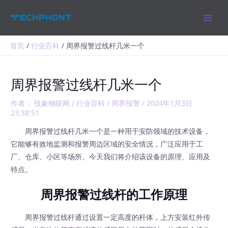
跳
MAIN
至
MEN
内
容
首页
行业百科
周界报警过线杆几米一个
周界报警过线杆几米一个
作者：
技象物联网
/
行业百科
/
周界报警
/
2024年1月3日
23:38:51
周界报警过线杆几米一个是一种用于安防领域的技术设备，
它能够有效地监测和报警周边区域的安全情况，广泛应用于工
厂、仓库、小区等场所。今天我们将介绍该设备的原理、应用及
特点。
周界报警过线杆的工作原理
周界报警过线杆通过设置一定高度的杆体，上方安装红外传