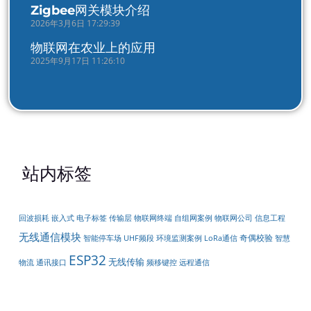
Zigbee网关模块介绍
2026年3月6日 17:29:39
物联网在农业上的应用
2025年9月17日 11:26:10
站内标签
嵌入式
传输层
物联网终端
回波损耗
电子标签
自组网案例
物联网公司
信息工程
无线通信模块
奇偶校验
智能停车场
LoRa通信
UHF频段
环境监测案例
智慧
ESP32
无线传输
通讯接口
物流
频移键控
远程通信