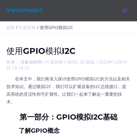
跳
MAIN
至
MEN
内
容
首页
行业百科
使用GPIO模拟I2C
使用GPIO模拟I2C
作者：
技象物联网
/
行业百科
/
GPIO
,
I2C协议
/
2023年12月19
日 19:14:12
在本文中，我们将深入探讨使用GPIO模拟I2C的方法以及相关
技术知识。通过模拟I2C，我们可以扩展设备的I2C总线接口，提
高系统的灵活性和可扩展性。让我们一起来了解这一重要的技
术。
第一部分：GPIO模拟I2C基础
了解GPIO概念