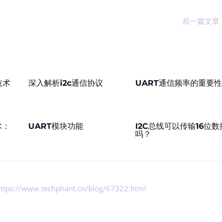
后一篇文章
技术
深入解析i2c通信协议
UART通信频率的重要性
术：
UART模块功能
I2C总线可以传输16位数
吗？
ttps://www.techphant.cn/blog/67322.html