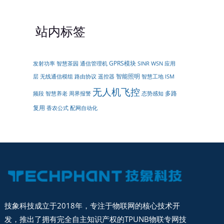
站内标签
GPRS模块
发射功率
智慧茶园
通信管理机
SINR
WSN
应用
智能照明
无线通信模组
遥控器
层
路由协议
智慧工地
ISM
无人机飞控
多路
周界报警
频段
智慧养老
态势感知
复用
配网自动化
香农公式
技象科技成立于2018年，专注于物联网的核心技术开
发，推出了拥有完全自主知识产权的TPUNB物联专网技