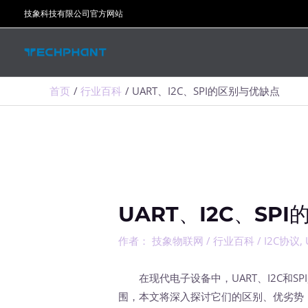
跳
技象科技有限公司官方网站
至
内
容
首页
行业百科
UART、I2C、SPI的区别与优缺点
UART、I2C、SP
作者：
技象物联网
/
行业百科
/
I2C协议
,
在现代电子设备中，UART、I2C和S
围，本文将深入探讨它们的区别、优劣势