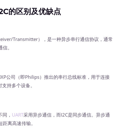
I2C的区别及优缺点
 Receiver/Transmitter），是一种异步串行通信协议，通常
通信。
it）是由NXP公司（即Philips）推出的串行总线标准，用于连接
时支持多个设备。
不同，
UART
采用异步通信，而I2C是同步通信。异步通
短距离高速传输。