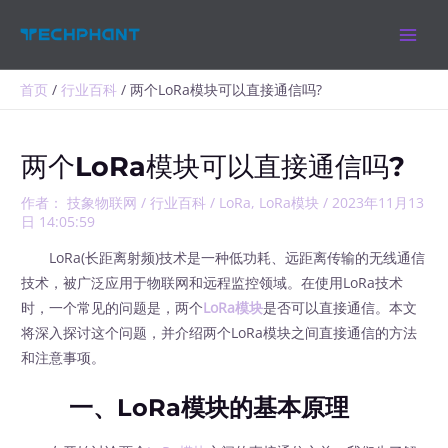
跳
MAIN
至
MEN
内
容
首页
行业百科
两个LoRa模块可以直接通信吗?
两个LoRa模块可以直接通信吗?
作者：
技象物联网
/
行业百科
/
LoRa
,
LoRa模块
/
2023年11月13
日 14:05:59
LoRa(长距离射频)技术是一种低功耗、远距离传输的无线通信
技术，被广泛应用于物联网和远程监控领域。在使用LoRa技术
时，一个常见的问题是，两个
LoRa模块
是否可以直接通信。本文
将深入探讨这个问题，并介绍两个LoRa模块之间直接通信的方法
和注意事项。
一、LoRa模块的基本原理