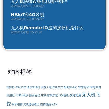
无人机防御设备包括哪些组件
2026年3月27日 16:08:02
NBIoT和4G区别
2025年8月12日 09:24:57
无人机Remote ID监测接收机是什么
2026年7月3日 15:21:30
站内标签
智能照明
遥控器
配网自动化
发射功率
通信管理机
智慧工地
香农公式
智慧茶园
无人机飞
GPRS模块
多路复用
应用层
路由协议
SINR
智慧养老
ISM频段
控
周界报警
无线通信模组
态势感知
WSN