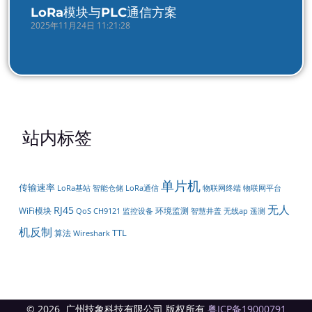
LoRa模块与PLC通信方案
2025年11月24日 11:21:28
站内标签
单片机
传输速率
智能仓储
LoRa通信
物联网平台
LoRa基站
物联网终端
无人
RJ45
WiFi模块
环境监测
遥测
QoS
CH9121
监控设备
智慧井盖
无线ap
机反制
TTL
算法
Wireshark
© 2026 广州技象科技有限公司 版权所有
粤ICP备19000791