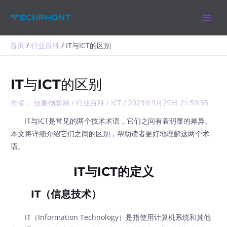
跳
MAIN
至
MEN
内
容
首页
行业百科
IT与ICT的区别
IT与ICT的区别
作者：
技象物联网
/
行业百科
/
ICT
/
2023年9月29日 21:59:35
IT与ICT是常见的两个技术术语，它们之间有着明显的差异。
本文将详细介绍它们之间的区别，帮助读者更好地理解这两个术
语。
IT与ICT的定义
IT（信息技术）
IT（Information Technology）是指使用计算机系统和其他