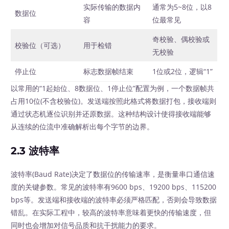
实际传输的数据内
通常为5~8位，以8
数据位
容
位最常见
奇校验、偶校验或
校验位（可选）
用于检错
无校验
停止位
标志数据帧结束
1位或2位，逻辑“1”
以常用的“1起始位、8数据位、1停止位”配置为例，一个数据帧共
占用10位(不含校验位)。发送端按照此格式将数据打包，接收端则
通过状态机逐位识别并还原数据。这种结构设计使得接收端能够
从连续的位流中准确解析出每个字节的边界。
2.3 波特率
波特率(Baud Rate)决定了数据位的传输速率，是衡量串口通信速
度的关键参数。常见的波特率有9600 bps、19200 bps、115200
bps等。发送端和接收端的波特率必须严格匹配，否则会导致数据
错乱。在实际工程中，较高的波特率意味着更快的传输速度，但
同时也会增加对信号品质和抗干扰能力的要求。