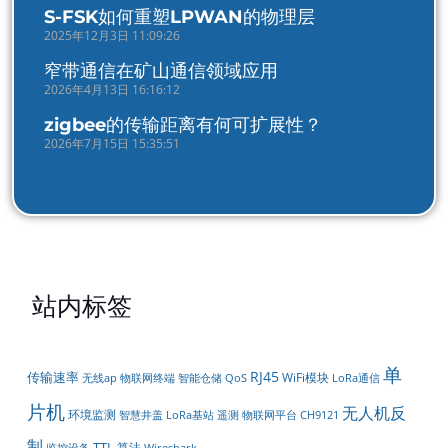
S-FSK如何重塑LPWAN的物理层
2025年12月3日 11:09:26
窄带通信在矿山通信领域应用
2026年4月13日 16:16:12
zigbee的传输距离有何可扩展性？
2026年7月15日 15:35:51
站内标签
单
RJ45
传输速率
WiFi模块
智能仓储
LoRa通信
无线ap
物联网终端
QoS
片机
无人机反
环境监测
遥测
物联网平台
智慧井盖
LoRa基站
CH9121
制
TTL
算法
监控设备
Wireshark