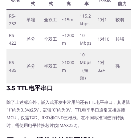
式
式
离
率
能力
RS-
115.2
单端
全双工
~15m
1对1
较弱
232
kbps
RS-
~1200
10
差分
全双工
1对10
较强
422
m
Mbps
10
RS-
>1000
Mbps
1对
差分
半双工
强
485
m
（短
32+
距）
3.5 TTL电平串口
除了上述标准外，嵌入式开发中常用的还有TTL电平串口，其逻辑
“1”约为3.3V或5V，逻辑“0”约为0V。TTL电平串口通常直接连接
MCU，仅需TXD、RXD和GND三根线。在不同标准间进行转换
时，需使用电平转换芯片(如MAX232)。