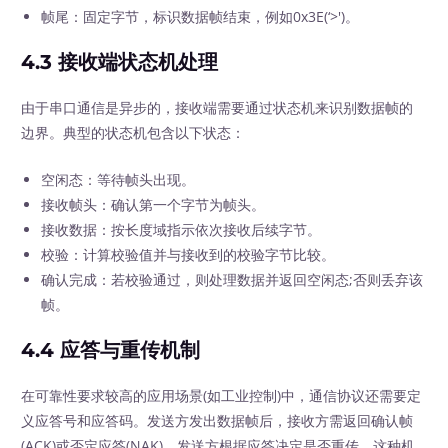
帧尾：固定字节，标识数据帧结束，例如0x3E(‘>')。
4.3 接收端状态机处理
由于串口通信是异步的，接收端需要通过状态机来识别数据帧的
边界。典型的状态机包含以下状态：
空闲态：等待帧头出现。
接收帧头：确认第一个字节为帧头。
接收数据：按长度域指示依次接收后续字节。
校验：计算校验值并与接收到的校验字节比较。
确认完成：若校验通过，则处理数据并返回空闲态;否则丢弃该
帧。
4.4 应答与重传机制
在可靠性要求较高的应用场景(如工业控制)中，通信协议还需要定
义应答号和应答码。发送方发出数据帧后，接收方需返回确认帧
(ACK)或否定应答(NAK)，发送方根据应答决定是否重传。这种机