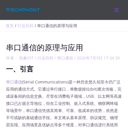
跳
MAIN
至
MEN
内
容
首页
行业百科
串口通信的原理与应用
串口通信的原理与应用
作者：
技象IOT
/
行业百科
/
串口通信
/
2026年7月9日 17:34:30
一、引言
串口通信
(Serial Communications)是一种历史悠久却至今仍广泛
应用的通信方式。它通过串行接口，将数据按位(bit)逐次传输，完
成设备间的信息交换。尽管在消费电子领域，USB、以太网等高速
接口已占据主导地位，但在工业控制、嵌入式系统、物联网终端
等场景中，串口通信凭借其简单、可靠、低成本的优势，依然是
不可或缺的基础通信手段。本文将从基本原理、协议规范、物理
层实现、应用场景及优缺点等多个维度，对串口通信进行系统而