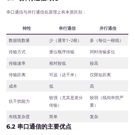
串口通信与并行通信在原理上有本质区别：
特性
串行通信
并行通信
数据线数量
少（通常1~2根）
多（每位一根线）
传输方式
逐位顺序传输
同时传输多位
传输速率
相对较低
较高
传输距离
可远（达千米）
仅限短距离
成本
低
高
较强（尤其是差分
较弱（线间串扰严
抗干扰能力
传输）
重）
布线复杂度
简单
复杂
6.2 串口通信的主要优点