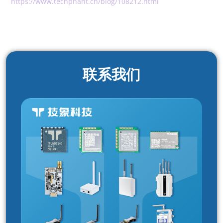
https://www.techphant.cn/blog/108212.html
联系我们