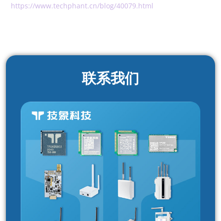
https://www.techphant.cn/blog/40079.html
联系我们