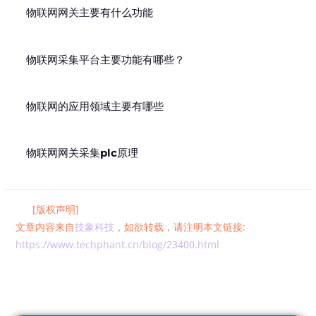
物联网网关主要有什么功能
物联网采集平台主要功能有哪些？
物联网的应用领域主要有哪些
物联网网关采集plc原理
[版权声明]
文章内容来自
技象科技
，如欲转载，请注明本文链接:
https://www.techphant.cn/blog/23400.html