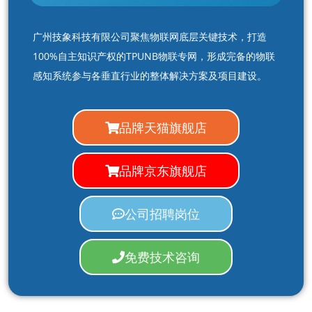
广州技象科技有限公司聚焦物联网底层关键技术，打造
100%自主知识产权的TPUNB物联专网，形成完备的物联
感知系统参与各垂直行业的整体解决方案及项目建设。
品牌天猫旗舰店
品牌京东旗舰店
公司招聘岗位
免费技术咨询