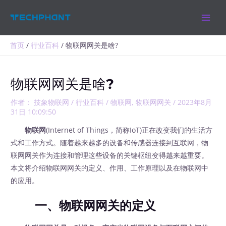
跳
MAIN
至
MEN
内
容
首页
行业百科
物联网网关是啥?
物联网网关是啥?
作者：
技象物联网
/
行业百科
/
物联网
,
物联网网关
/
2023年8月
31日 10:09:50
物联网
(Internet of Things，简称IoT)正在改变我们的生活方
式和工作方式。随着越来越多的设备和传感器连接到互联网，物
联网网关作为连接和管理这些设备的关键枢纽变得越来越重要。
本文将介绍物联网网关的定义、作用、工作原理以及在物联网中
的应用。
一、物联网网关的定义