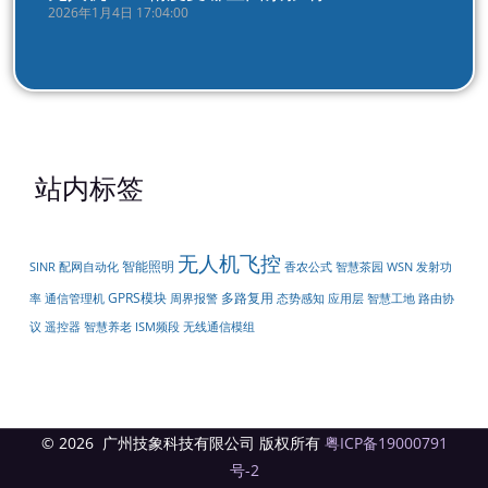
2026年1月4日 17:04:00
站内标签
无人机飞控
智能照明
配网自动化
SINR
香农公式
智慧茶园
WSN
发射功
GPRS模块
多路复用
周界报警
率
通信管理机
态势感知
应用层
智慧工地
路由协
遥控器
无线通信模组
议
智慧养老
ISM频段
© 2026 广州技象科技有限公司 版权所有
粤ICP备19000791
号-2