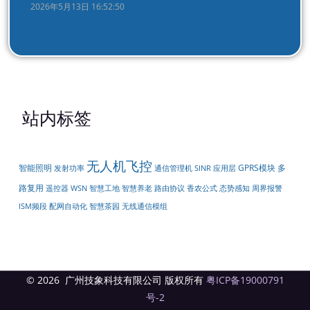
2026年5月13日 16:52:50
站内标签
无人机飞控
智能照明
GPRS模块
多
发射功率
通信管理机
SINR
应用层
路复用
遥控器
周界报警
WSN
智慧工地
智慧养老
路由协议
香农公式
态势感知
配网自动化
无线通信模组
ISM频段
智慧茶园
© 2026 广州技象科技有限公司 版权所有
粤ICP备19000791
号-2