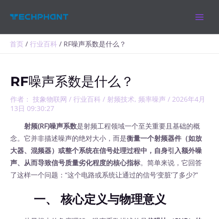
跳
MAIN
至
MEN
内
容
首页
行业百科
RF噪声系数是什么？
RF噪声系数是什么？
作者：
技象物联网
/
行业百科
/
射频技术
,
频率噪声
/
2026年4月
13日 09:30:27
射频(RF)噪声系数
是射频工程领域一个至关重要且基础的概
念。它并非描述噪声的绝对大小，而是
衡量一个射频器件（如放
大器、混频器）或整个系统在信号处理过程中，自身引入额外噪
声、从而导致信号质量劣化程度的核心指标
。简单来说，它回答
了这样一个问题：“这个电路或系统让通过的信号‘变脏’了多少?”
一、 核心定义与物理意义