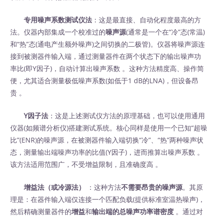
专用噪声系数测试仪法
：这是最直接、自动化程度最高的方
法。仪器内部集成一个校准过的
噪声源
(通常是一个在“冷”态(常温)
和“热”态(通电产生额外噪声)之间切换的二极管)。仪器将噪声源连
接到被测器件输入端，通过测量器件在两个状态下的输出噪声功
率比(即Y因子)，自动计算出噪声系数 。这种方法精度高、操作简
便，尤其适合测量极低噪声系数(如低于1 dB的LNA)，但设备昂
贵 。
Y因子法
：这是上述测试仪方法的原理基础，也可以使用通用
仪器(如频谱分析仪)搭建测试系统。核心同样是使用一个已知“超噪
比”(ENR)的噪声源，在被测器件输入端切换“冷”、“热”两种噪声状
态，测量输出端噪声功率的比值(Y因子)，进而推算出噪声系数 。
该方法适用范围广，不受增益限制，且准确度高 。
增益法（或冷源法）
‍ ：这种方法
不需要昂贵的噪声源
。其原
理是：在器件输入端仅连接一个匹配负载(提供标准室温热噪声)，
然后精确测量器件的
增益
和
输出端的总噪声功率谱密度
。通过对