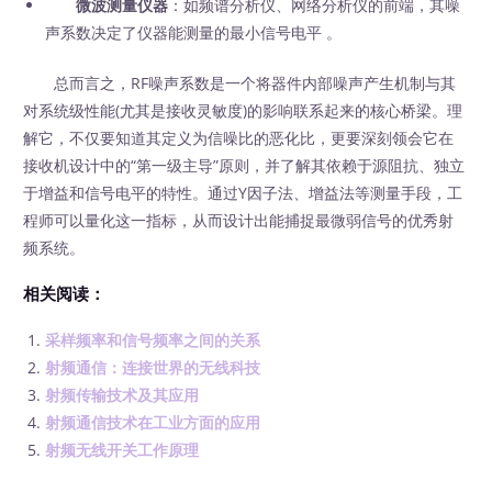
微波测量仪器
：如频谱分析仪、网络分析仪的前端，其噪
声系数决定了仪器能测量的最小信号电平 。
总而言之，RF噪声系数是一个将器件内部噪声产生机制与其
对系统级性能(尤其是接收灵敏度)的影响联系起来的核心桥梁。理
解它，不仅要知道其定义为信噪比的恶化比，更要深刻领会它在
接收机设计中的“第一级主导”原则，并了解其依赖于源阻抗、独立
于增益和信号电平的特性。通过Y因子法、增益法等测量手段，工
程师可以量化这一指标，从而设计出能捕捉最微弱信号的优秀射
频系统。
相关阅读：
采样频率和信号频率之间的关系
射频通信：连接世界的无线科技
射频传输技术及其应用
射频通信技术在工业方面的应用
射频无线开关工作原理