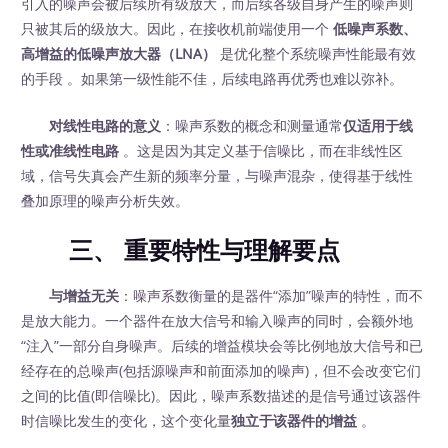
引入的噪声会被后续所有级放大，而后续各级自身产生的噪声则
只被其后的级放大。因此，在接收机前端使用一个
低噪声系数、
高增益的低噪声放大器（LNA）
‍ 是优化整个系统噪声性能最有效
的手段 。如果第一级性能不佳，后续电路再优秀也难以弥补。
对线性电路的意义
：噪声系数的概念和测量通常
仅适用于线
性或准线性电路
。这是因为其定义基于信噪比，而在非线性区
域，信号失真会产生新的频率分量，与噪声混杂，使得基于线性
叠加原理的噪声分析失效。
三、 重要特性与理解要点
与增益无关
：噪声系数衡量的是器件“添加”噪声的特性，而不
是放大能力。一个器件在放大信号和输入噪声的同时，会额外地
“注入”一部分自身噪声。后续的增益模块会等比例地放大信号和已
经存在的总噪声(包括源噪声和前面添加的噪声)，但不会改变它们
之间的比值(即信噪比)。因此，噪声系数描述的是信号通过该器件
时信噪比发生的变化，这个变化量
独立于该器件的增益
。