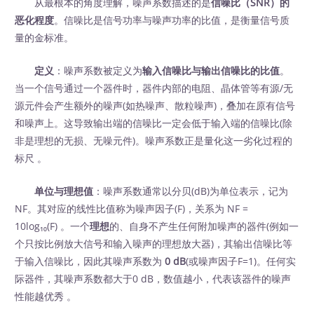
从最根本的角度理解，噪声系数描述的是
信噪比（SNR）的
恶化程度
。信噪比是信号功率与噪声功率的比值，是衡量信号质
量的金标准。
定义
：噪声系数被定义为
输入信噪比与输出信噪比的比值
。
当一个信号通过一个器件时，器件内部的电阻、晶体管等有源/无
源元件会产生额外的噪声(如热噪声、散粒噪声)，叠加在原有信号
和噪声上。这导致输出端的信噪比一定会低于输入端的信噪比(除
非是理想的无损、无噪元件)。噪声系数正是量化这一劣化过程的
标尺 。
单位与理想值
：噪声系数通常以分贝(dB)为单位表示，记为
NF。其对应的线性比值称为噪声因子(F)，关系为 NF =
10log₁₀(F) 。一个
理想
的、自身不产生任何附加噪声的器件(例如一
个只按比例放大信号和输入噪声的理想放大器)，其输出信噪比等
于输入信噪比，因此其噪声系数为
0 dB
(或噪声因子F=1)。任何实
际器件，其噪声系数都大于0 dB，数值越小，代表该器件的噪声
性能越优秀 。