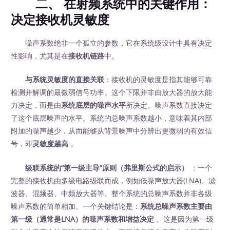
二、 在射频系统中的关键作用：
决定接收机灵敏度
噪声系数绝非一个孤立的参数，它在系统级设计中具有决定
性影响，尤其是在
接收机链路
中。
与系统灵敏度的直接关联
：接收机的灵敏度是指其能够可靠
检测并解调的最微弱信号功率。这个下限并非由放大器的放大能
力决定，而是由
系统底层的噪声水平
所决定。噪声系数直接决定
了这个底层噪声的水平。系统的总噪声系数越小，意味着其内部
附加的噪声越少，从而能够从背景噪声中分辨出更微弱的有效信
号，即
灵敏度越高
。
级联系统的“第一级主导”原则（弗里斯公式的启示）
‍ ：一个
完整的接收机由多级电路级联而成，例如低噪声放大器(LNA)、滤
波器、混频器、中频放大器等。整个系统的总噪声系数并非各级
噪声系数的简单相加。一个关键结论是：
系统总噪声系数主要由
第一级（通常是LNA）的噪声系数和增益决定
。这是因为第一级