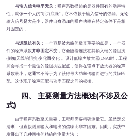
与输入信号电平无关
：噪声系数描述的是器件固有的噪声特
性，就像一个人的“听力底噪”，它不依赖于输入信号的强弱。无论
输入信号是大是小，器件自身添加的噪声功率在特定条件下是相
对固定的 。
与源阻抗有关
：一个容易被忽略但极其重要的点是，一个器
件的噪声系数
并非固定不变
，它会随着连接在其输入端的源阻抗
(例如天线的阻抗)变化而变化 。设计低噪声放大器(LNA)时，工程
师会寻找一个最佳的源阻抗匹配点，使得在该点下放大器的噪声
系数最小，这通常不等于为了获得最大功率传输而进行的共轭匹
配。这体现了噪声匹配与功率匹配之间的权衡。
四、 主要测量方法概述(不涉及公
式)
由于噪声系数至关重要，工程师需要精确测量它。虽然定义
清晰，但直接测量输入和输出的信噪比非常困难。因此，实践中
发展出了几种间接但精确的测量方法 ：