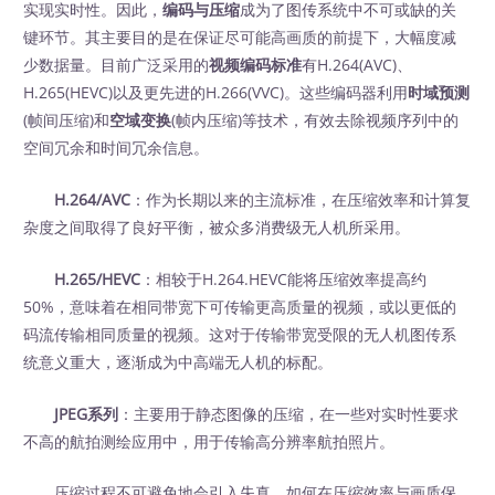
实现实时性。因此，
编码与压缩
成为了图传系统中不可或缺的关
键环节。其主要目的是在保证尽可能高画质的前提下，大幅度减
少数据量。目前广泛采用的
视频编码标准
有H.264(AVC)、
H.265(HEVC)以及更先进的H.266(VVC)。这些编码器利用
时域预测
(帧间压缩)和
空域变换
(帧内压缩)等技术，有效去除视频序列中的
空间冗余和时间冗余信息。
H.264/AVC
：作为长期以来的主流标准，在压缩效率和计算复
杂度之间取得了良好平衡，被众多消费级无人机所采用。
H.265/HEVC
：相较于H.264.HEVC能将压缩效率提高约
50%，意味着在相同带宽下可传输更高质量的视频，或以更低的
码流传输相同质量的视频。这对于传输带宽受限的无人机图传系
统意义重大，逐渐成为中高端无人机的标配。
JPEG系列
：主要用于静态图像的压缩，在一些对实时性要求
不高的航拍测绘应用中，用于传输高分辨率航拍照片。
压缩过程不可避免地会引入失真，如何在压缩效率与画质保