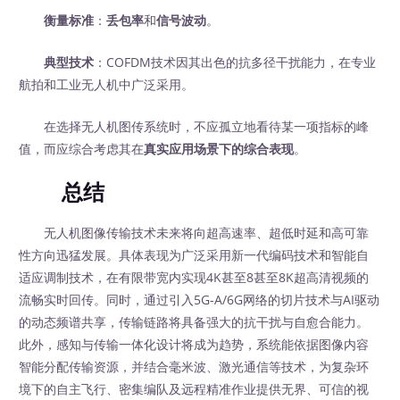
衡量标准
：
丢包率
和
信号波动
。
典型技术
：COFDM技术因其出色的抗多径干扰能力，在专业
航拍和工业无人机中广泛采用。
在选择无人机图传系统时，不应孤立地看待某一项指标的峰
值，而应综合考虑其在
真实应用场景下的综合表现
。
总结
无人机图像传输技术未来将向超高速率、超低时延和高可靠
性方向迅猛发展。具体表现为广泛采用新一代编码技术和智能自
适应调制技术，在有限带宽内实现4K甚至8甚至8K超高清视频的
流畅实时回传。同时，通过引入5G-A/6G网络的切片技术与AI驱动
的动态频谱共享，传输链路将具备强大的抗干扰与自愈合能力。
此外，感知与传输一体化设计将成为趋势，系统能依据图像内容
智能分配传输资源，并结合毫米波、激光通信等技术，为复杂环
境下的自主飞行、密集编队及远程精准作业提供无界、可信的视