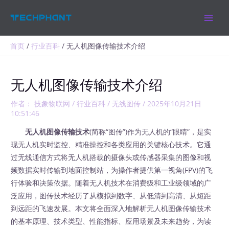
跳
MAIN
至
MEN
内
容
首页
行业百科
无人机图像传输技术介绍
无人机图像传输技术介绍
作者：
技象物联网
/
行业百科
/
无线图传
/
2025年10月21日
10:51:46
无人机图像传输技术
(简称“图传”)作为无人机的“眼睛”，是实
现无人机实时监控、精准操控和各类应用的关键核心技术。它通
过无线通信方式将无人机搭载的摄像头或传感器采集的图像和视
频数据实时传输到地面控制站，为操作者提供第一视角(FPV)的飞
行体验和决策依据。随着无人机技术在消费级和工业级领域的广
泛应用，图传技术经历了从模拟到数字、从低清到高清、从短距
到远距的飞速发展。本文将全面深入地解析无人机图像传输技术
的基本原理、技术类型、性能指标、应用场景及未来趋势，为读