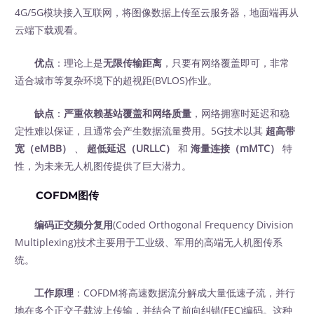
4G/5G模块接入互联网，将图像数据上传至云服务器，地面端再从
云端下载观看。
优点
：理论上是
无限传输距离
，只要有网络覆盖即可，非常
适合城市等复杂环境下的超视距(BVLOS)作业。
缺点
：
严重依赖基站覆盖和网络质量
，网络拥塞时延迟和稳
定性难以保证，且通常会产生数据流量费用。5G技术以其
超高带
宽（eMBB）
‍ 、
超低延迟（URLLC）
‍ 和
海量连接（mMTC）
‍ 特
性，为未来无人机图传提供了巨大潜力。
COFDM图传
编码正交频分复用
(Coded Orthogonal Frequency Division
Multiplexing)技术主要用于工业级、军用的高端无人机图传系
统。
工作原理
：COFDM将高速数据流分解成大量低速子流，并行
地在多个正交子载波上传输，并结合了前向纠错(FEC)编码。这种