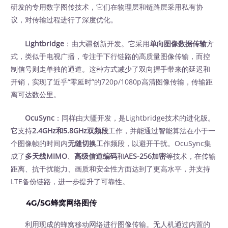
研发的专用数字图传技术，它们在物理层和链路层采用私有协
议，对传输过程进行了深度优化。
Lightbridge
：由大疆创新开发。它采用
单向图像数据传输
方
式，类似于电视广播，专注于下行链路的高质量图像传输，而控
制信号则走单独的通道。这种方式减少了双向握手带来的延迟和
开销，实现了近乎“零延时”的720p/1080p高清图像传输，传输距
离可达数公里。
OcuSync
：同样由大疆开发，是Lightbridge技术的进化版。
它支持
2.4GHz和5.8GHz双频段
工作，并能通过智能算法在小于一
个图像帧的时间内
无缝切换
工作频段，以避开干扰。OcuSync集
成了
多天线MIMO
、
高级信道编码
和
AES-256加密
等技术，在传输
距离、抗干扰能力、画质和安全性方面达到了更高水平，并支持
LTE备份链路，进一步提升了可靠性。
4G/5G蜂窝网络图传
利用现成的蜂窝移动网络进行图像传输。无人机通过内置的