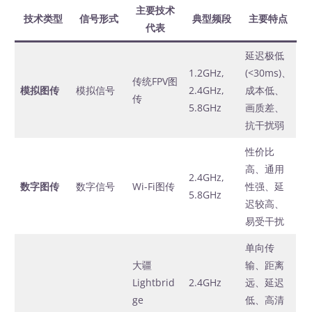
主要技术
技术类型
信号形式
典型频段
主要特点
代表
延迟极低
1.2GHz,
(<30ms)、
传统FPV图
模拟图传
模拟信号
2.4GHz,
成本低、
传
5.8GHz
画质差、
抗干扰弱
性价比
高、通用
2.4GHz,
数字图传
数字信号
Wi-Fi图传
性强、延
5.8GHz
迟较高、
易受干扰
单向传
大疆
输、距离
Lightbrid
2.4GHz
远、延迟
ge
低、高清