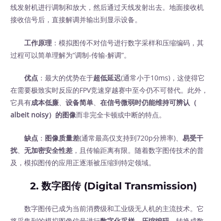
线发射机进行调制和放大，然后通过天线发射出去。地面接收机
接收信号后，直接解调并输出到显示设备。
工作原理
：模拟图传不对信号进行数字采样和压缩编码，其
过程可以简单理解为“调制-传输-解调”。
优点
：最大的优势在于
超低延迟
(通常小于10ms)，这使得它
在需要极致实时反应的FPV竞速穿越赛中至今仍不可替代。此外，
它具有
成本低廉
、
设备简单
、
在信号微弱时仍能维持可辨认（
albeit noisy）的图像
而非完全卡顿或中断的特点。
缺点
：
图像质量差
(通常最高仅支持到720p分辨率)、
易受干
扰
、
无加密安全性差
，且传输距离有限。随着数字图传技术的普
及，模拟图传的应用正逐渐被压缩到特定领域。
2. 数字图传 (Digital Transmission)
数字图传已成为当前消费级和工业级无人机的主流技术。它
将采集到的模拟图像信号进行
数字化采样
、
压缩编码
，转换成数