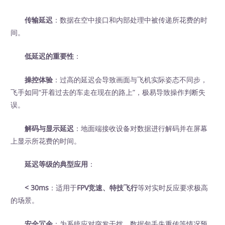
传输延迟
：数据在空中接口和内部处理中被传递所花费的时
间。
低延迟的重要性
：
操控体验
：过高的延迟会导致画面与飞机实际姿态不同步，
飞手如同“开着过去的车走在现在的路上”，极易导致操作判断失
误。
解码与显示延迟
：地面端接收设备对数据进行解码并在屏幕
上显示所花费的时间。
延迟等级的典型应用
：
< 30ms
：适用于
FPV竞速、特技飞行
等对实时反应要求极高
的场景。
安全冗余
：为系统应对突发干扰、数据包丢失重传等情况预