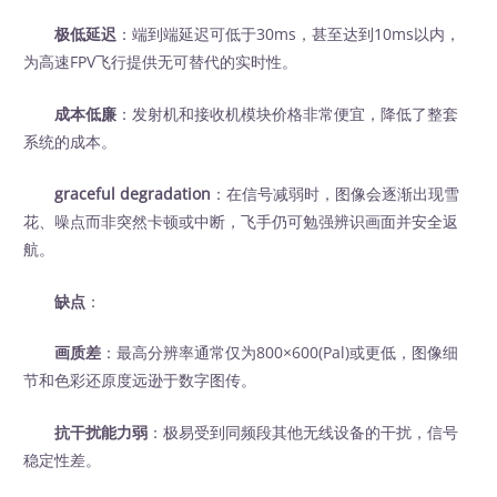
极低延迟
：端到端延迟可低于30ms，甚至达到10ms以内，
为高速FPV飞行提供无可替代的实时性。
成本低廉
：发射机和接收机模块价格非常便宜，降低了整套
系统的成本。
graceful degradation
：在信号减弱时，图像会逐渐出现雪
花、噪点而非突然卡顿或中断，飞手仍可勉强辨识画面并安全返
航。
缺点
：
画质差
：最高分辨率通常仅为800×600(Pal)或更低，图像细
节和色彩还原度远逊于数字图传。
抗干扰能力弱
：极易受到同频段其他无线设备的干扰，信号
稳定性差。