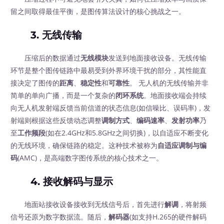
留之间取得最佳平衡，是图传算法设计的核心挑战之一。
3. 无线传输
压缩后的数据通过
无线模块
发送到地面接收设备。无线传输
环节是整个图传链路中最易受到外界环境干扰的部分，其性能直
接决定了图传的
距离
、
稳定性
和
可靠性
。 无人机的无线传输并非
简单的单向广播，而是一个复杂的
闭环系统
。地面接收端会持续
向无人机发射端反馈当前信道的状态信息(如信噪比、误码率)，发
射端则根据这些反馈动态调整
调制方式
、
编码速率
、
发射功率
乃
至
工作频段
(如在2.4GHz和5.8GHz之间切换)，以自适应不断变化
的无线环境，确保链路的稳定。这种技术被称为
自适应调制与编
码
(AMC)，是高端数字图传系统的核心技术之一。
4. 接收解码与显示
地面站接收设备接收到无线信号后，首先进行
解调
，将射频
信号还原为数字数据流。随后，
解码器
(如支持H.265的硬件解码