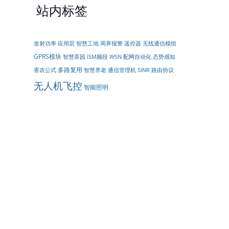
站内标签
周界报警
遥控器
无线通信模组
发射功率
应用层
智慧工地
GPRS模块
配网自动化
智慧茶园
ISM频段
WSN
态势感知
多路复用
香农公式
智慧养老
通信管理机
SINR
路由协议
无人机飞控
智能照明