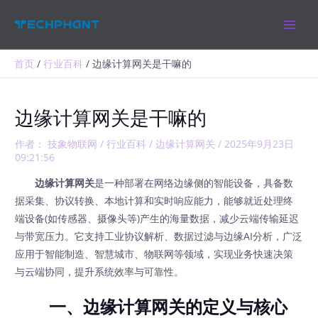
跳
MAIN
至
MEN
内
容
首页
行业百科
边缘计算网关是干嘛的
边缘计算网关是干嘛的
作者：
技象物联网
/
行业百科
/
边缘计算网关
/
2025年9月23日
09:21:56
边缘计算网关
是一种部署在网络边缘侧的智能设备，具备数
据采集、协议转换、本地计算和实时响应能力，能够就近处理终
端设备(如传感器、摄像头等)产生的海量数据，减少云端传输延迟
与带宽压力。它支持工业协议解析、数据过滤与边缘AI分析，广泛
应用于智能制造、智慧城市、物联网等领域，实现业务快速决策
与云端协同，提升系统效率与可靠性。
一、边缘计算网关的定义与核心