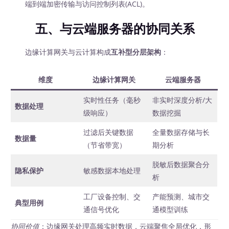
端到端加密传输与访问控制列表(ACL)。
五、与云端服务器的协同关系
边缘计算网关与云计算构成
互补型分层架构
：
维度
边缘计算网关
云端服务器
实时性任务（毫秒
非实时深度分析/大
数据处理
级响应）
数据挖掘
过滤后关键数据
全量数据存储与长
数据量
（节省带宽）
期分析
脱敏后数据聚合分
隐私保护
敏感数据本地处理
析
工厂设备控制、交
产能预测、城市交
典型用例
通信号优化
通模型训练
协同价值
：边缘网关处理高频实时数据，云端聚焦全局优化，形