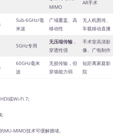
AR手术
MIMO
Sub-6GHz/毫
广域覆盖、高
无人机图传、
s
米波
移动性
车载移动直播
无压缩传输
，
手术室高清影
5GHz专用
穿透性强
像、广电制作
60GHz毫米
无损传输，但
短距离家庭影
s
波
穿墙能力弱
院
I或Wi-Fi 7;
;
/6E的MU-MIMO技术可缓解拥堵。