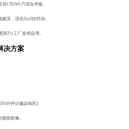
LTE/Wi-Fi混合传输。
80P视频流，强化QoS抗抖动。
持智慧医疗/工厂多维应用。
解决方案
。
0分钟达偏远地区);
内窥镜影像。