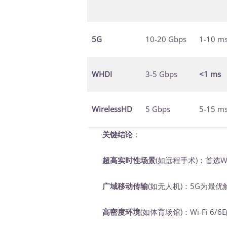
5G
10-20 Gbps
1-10 m
WHDI
3-5 Gbps
<1 ms
WirelessHD
5 Gbps
5-15 m
关键结论
：
超高实时性场景
(如远程手术)：首选WHD
广域移动传输
(如无人机)：5G为最优解
高密度环境
(如体育场馆)：Wi-Fi 6