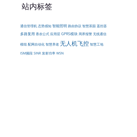
站内标签
智能照明
遥控器
通信管理机
态势感知
路由协议
智慧茶园
多路复用
GPRS模块
周界报警
无线通信
香农公式
应用层
无人机飞控
模组
配网自动化
智慧养老
智慧工地
ISM频段
SINR
发射功率
WSN