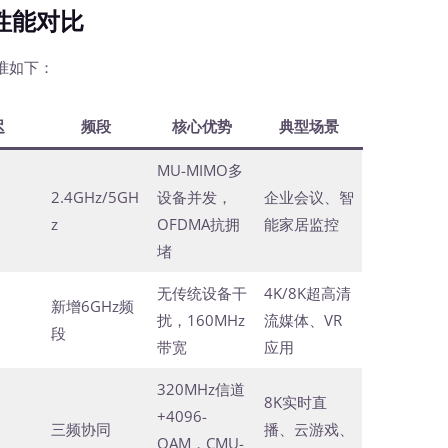
性能对比
准如下：
迟
频段
核心优势
典型场景
MU-MIMO多
2.4GHz/5GH
设备并发，
企业会议、智
z
OFDMA抗拥
能家居监控
堵
无传统设备干
4K/8K超高清
新增6GHz频
扰，160MHz
流媒体、VR
段
带宽
应用
320MHz信道
8K实时直
+4096-
三频协同
播、云游戏、
QAM，CMU-