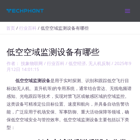
跳
MAIN
至
MEN
内
容
首页
行业百科
低空空域监测设备有哪些
低空空域监测设备有哪些
作者：
技象物联网
/
行业百科
/
低空经济
,
无人机反制
/
2025年9
月12日 14:01:15
低空空域监测设备
是用于实时探测、识别和跟踪低空飞行目
标(如无人机、直升机等)的专用系统，通常结合雷达、无线电频谱
感知、光电跟踪等技术，实现对禁飞区或敏感区域的空域监控。
这类设备可精准定位目标位置、速度和航向，并具备自动告警功
能，广泛应用于机场安保、军事防御、重大活动保障等领域，确
保低空空域安全与管控效率。低空空域监测设备主要包括以下类
型：