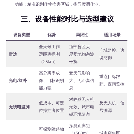
功能：精准识别作物病害区域，指导喷洒作业。
三、设备性能对比与选型建议
设备类型
优势
局限性
适用场景
全天候工作、
顶部盲区大、
广域监控、边
雷达
远距离探测
易受地物杂波
境防御
（≥5km）
干扰
高分辨率成
受天气影响
重点目标跟
光电/红外
像、目标识别
大、无距离信
踪、夜间监控
能力强
息
对静默无人机
低成本、可定
反无人机、信
无线电监测
无效、城市电
位操控者位置
号溯源
磁环境复杂
探测距离短
可探测障碍物
（≤500m）
城市密集区、