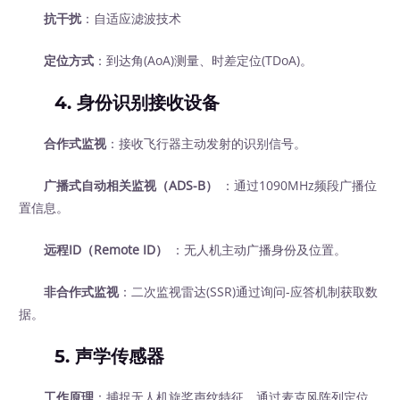
抗干扰
：自适应滤波技术
定位方式
：到达角(AoA)测量、时差定位(TDoA)。
4. 身份识别接收设备
合作式监视
：接收飞行器主动发射的识别信号。
广播式自动相关监视（ADS-B）
：通过1090MHz频段广播位
置信息。
远程ID（Remote ID）
：无人机主动广播身份及位置。
非合作式监视
：二次监视雷达(SSR)通过询问-应答机制获取数
据。
5. 声学传感器
工作原理
：捕捉无人机旋桨声纹特征，通过麦克风阵列定位