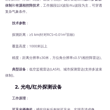
体制
和
有源相控阵技术
，工作频段以X波段/Ku波段为主，可穿透
复杂气象条件。
技术参数
：
探测距离：≥5 km(针对RCS=0.01m²目标)
覆盖高度：1000米以上
精度：距离分辨率≤30米，方位角分辨率≤0.5°(相控阵雷达)。
典型设备
：低空监视雷达(LASR)、城市探测雷达(支持多波束
体制)。
2. 光电/红外探测设备
工作原理
：
可见光摄像机
：捕捉目标反射的可见光，实现高清成像。