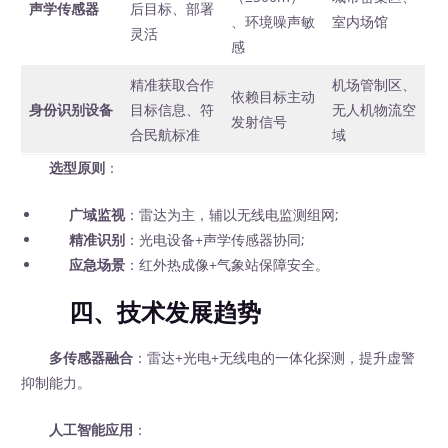
声学传感器
后目标、部署
、环境噪声敏
室内场馆
灵活
感
精准获取合作
机场管制区、
依赖目标主动
身份识别设备
目标信息、符
无人机物流空
发射信号
合民航标准
域
选型原则
：
广域监视
：雷达为主，辅以无线电监测组网;
精准识别
：光电设备+声学传感器协同;
应急场景
：红外热成像+气象站保障安全。
四、技术发展趋势
多传感器融合
：雷达+光电+无线电的一体化探测，提升虚警
抑制能力。
人工智能应用
：