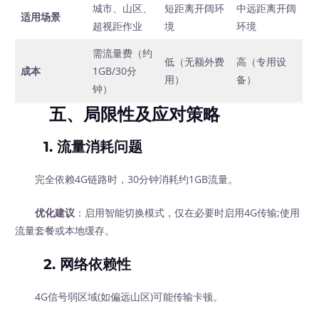
城市、山区、
短距离开阔环
中远距离开阔
适用场景
超视距作业
境
环境
需流量费（约
低（无额外费
高（专用设
成本
1GB/30分
用）
备）
钟）
五、局限性及应对策略
1.
流量消耗问题
完全依赖4G链路时，30分钟消耗约1GB流量。
优化建议
：启用智能切换模式，仅在必要时启用4G传输;使用
流量套餐或本地缓存。
2.
网络依赖性
4G信号弱区域(如偏远山区)可能传输卡顿。