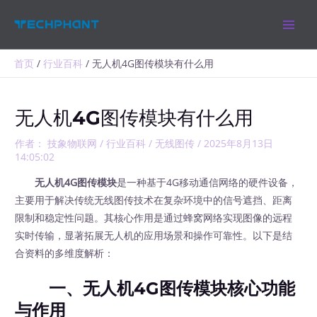
跳
MAIN
至
MEN
内
容
首页
行业百科
无人机4G图传模块有什么用
无人机4G图传模块有什么用
作者：
技象物联网
/
行业百科
/
无线图传
/
2025年8月13日
14:05:02
无人机4G图传模块
是一种基于4G移动通信网络的硬件设备，
主要用于解决传统无线图传技术在复杂环境中的信号遮挡、距离
限制和稳定性问题。其核心作用是通过蜂窝网络实现图像的远程
实时传输，显著拓展无人机的应用场景和操作可靠性。以下是结
合资料的多维度解析：
一、无人机4G图传模块
核心功能
与作用