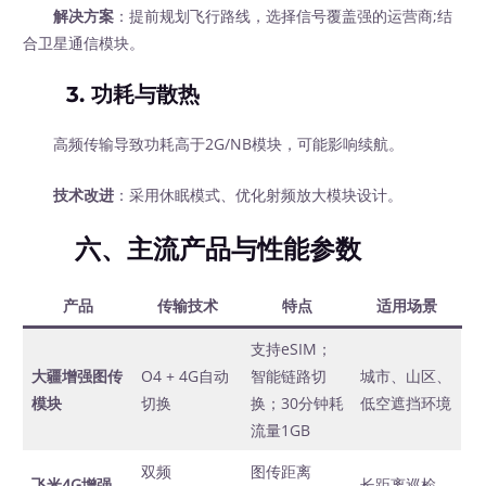
解决方案
：提前规划飞行路线，选择信号覆盖强的运营商;结
合卫星通信模块。
3.
功耗与散热
高频传输导致功耗高于2G/NB模块，可能影响续航。
技术改进
：采用休眠模式、优化射频放大模块设计。
六、主流产品与性能参数
产品
传输技术
特点
适用场景
支持eSIM；
大疆增强图传
O4 + 4G自动
智能链路切
城市、山区、
模块
切换
换；30分钟耗
低空遮挡环境
流量1GB
双频
图传距离
飞米4G增强
长距离巡检、