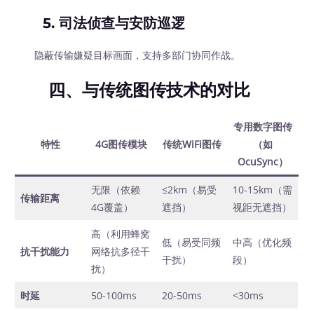
5.
司法侦查与安防巡逻
隐蔽传输嫌疑目标画面，支持多部门协同作战。
四、与传统图传技术的对比
专用数字图传
特性
4G图传模块
传统WiFi图传
（如
OcuSync）
无限（依赖
≤2km（易受
10-15km（需
传输距离
4G覆盖）
遮挡）
视距无遮挡）
高（利用蜂窝
低（易受同频
中高（优化频
抗干扰能力
网络抗多径干
干扰）
段）
扰）
时延
50-100ms
20-50ms
<30ms