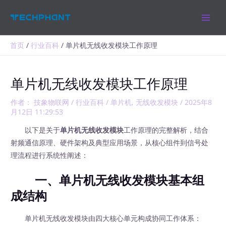
跳
MAIN
至
MEN
内
容
首页
行业百科
单片机无线收发模块工作原理
单片机无线收发模块工作原理
作者：
技象物联网
/
行业百科
/
单片机
,
无线收发模块
/
2025年8
月12日 11:29:53
以下是关于
单片机无线收发模块
工作原理的完整解析，结合
射频通信原理、硬件架构及典型应用场景，从核心组件到信号处
理流程进行系统性阐述：
一、单片机无线收发模块基本组
成结构
单片机无线收发模块由四大核心单元构成协同工作体系：