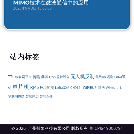
MIMO技术在微波通信中的应用
2025年9月3日 18:00:03
站内标签
无人机反制
TTL
传输速率
物联网平台
遥测
LoRa通
QoS
监控设备
无线ap
单片机
RJ45
环境监测
WiFi模块
算法
信
LoRa基站
CH9121
Wireshark
智能仓储
物联网终端
智慧井盖
© 2026 广州技象科技有限公司 版权所有
粤ICP备19000791